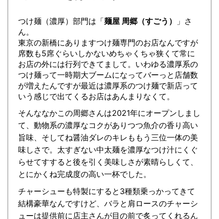
つけ麺（濃厚）部門は「
麺屋 周郷（すごう）
」さ
ん。
東京の新橋にありますつけ麺専門のお店なんですが
席数も5席ぐらいしかないめちゃくちゃ狭くて常に
お店の外には行列できてまして。いわゆる濃厚系の
つけ麺って一時期大ブームになってバーっと店舗数
が増えたんですが最近は濃厚系のつけ麺で新店って
いう感じで出てくるお店はあんまりなくて。
そんななかこの周郷さんは2021年にオープンしまし
て、動物系の濃厚なコクがありつつ魚介の香り高い
旨味、そしてね醤油ダレのキレももう三位一体の美
味しさで。太すぎない中太麺を濃厚なつけ汁にくぐ
らせてすすると後を引く美味しさが素晴らしくて、
とにかくね完成度の高い一杯でした。
チャーシューも特製にすると3種類乗っかってきて
結構豪華なんですけど、バラと肩ロースのチャーシ
ューは提供前に店主さんが目の前で炙ってくれるん