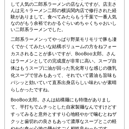
して人気の二郎系ラーメンの店なんですが。店主さ
んは元々ラーメン二郎の横浜関内店で修行された経
験がありまして、食べてみたらもう千葉で一番人気
なのがもう余裕でわかるぐらいめちゃくちゃおいし
い二郎系ラーメンでした。
二郎系ラーメンってやっぱり野菜モリモリで豚も凄
くでかくてみたいな結構ボリュームの方をねフォー
カスされることが多いですが、BooBoo太郎。さん
はラーメンとしての完成度が非常に高い。スープ自
体はもうスープに油が回った乳化寄りな感じの微乳
化スープで甘みもあって、それでいて醤油も旨味も
バシッと効いていて直系出身店らしい味わいが素晴
らしかったですね。
BooBoo太郎。さんは結構麺にも特徴がありまし
て、平打ちでムチっとした自家製麺なんですけどす
すってみると意外とすすり心地軽やかで噛むとねザ
クッと歯切れの良さもあって濃厚なスープとこの軽
やかな食べ心地の麺がすごく相性良かったです。