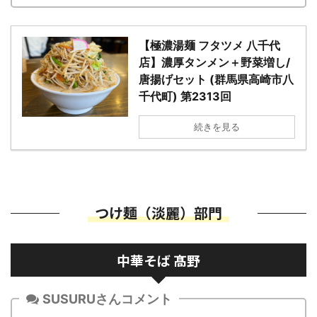
【極濃湯麺 フタツメ 八千代
店】濃厚タンメン＋野菜増し/
唐揚げセット (群馬県高崎市八
千代町) 第2313回
続きを見る
つけ麺（淡麗）部門
中華そば 髙野
SUSURUさんコメント