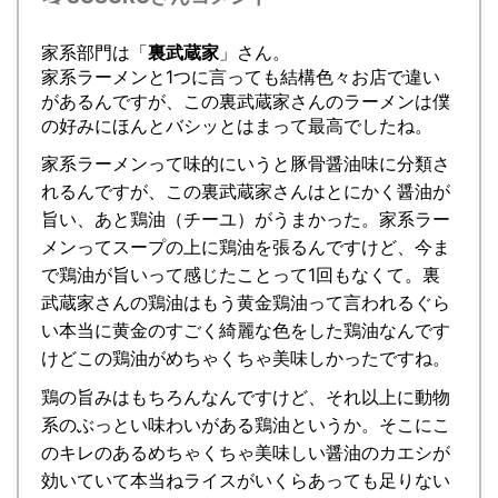
家系部門は「
裏武蔵家
」さん。
家系ラーメンと1つに言っても結構色々お店で違い
があるんですが、この裏武蔵家さんのラーメンは僕
の好みにほんとバシッとはまって最高でしたね。
家系ラーメンって味的にいうと豚骨醤油味に分類さ
れるんですが、この裏武蔵家さんはとにかく醤油が
旨い、あと鶏油（チーユ）がうまかった。家系ラー
メンってスープの上に鶏油を張るんですけど、今ま
で鶏油が旨いって感じたことって1回もなくて。裏
武蔵家さんの鶏油はもう黄金鶏油って言われるぐら
い本当に黄金のすごく綺麗な色をした鶏油なんです
けどこの鶏油がめちゃくちゃ美味しかったですね。
鶏の旨みはもちろんなんですけど、それ以上に動物
系のぶっとい味わいがある鶏油というか。そこにこ
のキレのあるめちゃくちゃ美味しい醤油のカエシが
効いていて本当ねライスがいくらあっても足りない