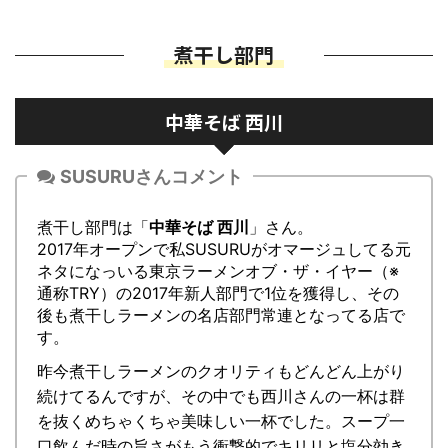
煮干し部門
中華そば 西川
SUSURUさんコメント
煮干し部門は「
中華そば 西川
」さん。
2017年オープンで私SUSURUがオマージュしてる元
ネタになっいる東京ラーメンオブ・ザ・イヤー（※
通称TRY）の2017年新人部門で1位を獲得し、その
後も煮干しラーメンの名店部門常連となってる店で
す。
昨今煮干しラーメンのクオリティもどんどん上がり
続けてるんですが、その中でも西川さんの一杯は群
を抜くめちゃくちゃ美味しい一杯でした。スープ一
口飲んだ時の旨さがもう衝撃的でキリリと塩分効き