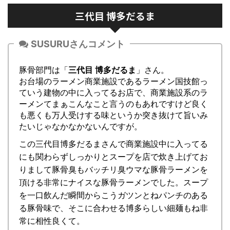
三代目 博多だるま
SUSURUさんコメント
豚骨部門は「
三代目 博多だるま
」さん。
お台場のラーメン商業施設であるラーメン国技館っ
ていう建物の中に入ってるお店で、商業施設系のラ
ーメンてまぁこんなこと言うのもあれですけど良く
も悪くも万人受けする味というか突き抜けて旨いみ
たいじゃなかなかないんですが。
この三代目博多だるまさんで商業施設中に入ってる
にも関わらずしっかりとスープを店で炊き上げてお
りまして豚骨臭もバッチリ臭ウマな豚骨ラーメンを
頂ける非常にナイスな豚骨ラーメンでした。スープ
を一口飲んだ瞬間からこうガツンとねパンチのある
る豚骨味で、そこに合わせる博多らしい細麺もね非
常に相性良くて。