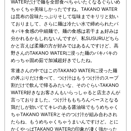
WATERだけで麺を全部食べちゃいたくなるぐらいめ
ちゃくちゃ美味しかったですね。TAKANO WATER
は昆布の旨味たっぷりそして塩味までキリリと効い
ておりまして、さらに麺は冷たい水で締められたパ
キパキ食感の中細麺で。麺の食感は若干まぁ好みは
分かれるかもしれないんですが、私SUSURUどちら
かと言えば柔麺の方が好みではあるんですけど、高
野さんのTAKANO WATERに浸った麺のパキパキの
めっちゃ固め茹で加減超好きでしたね。
常連さんの中ではこのTAKANO WATERに浸った麺
の丼ぶりだけ食べて、つけ汁はもうつけ汁のスープ
割だけで飲んで帰るみたいな、そのぐらいTAKANO
WATER好きなお客さんもいらっしゃると店主さんが
言っておりました。つけ汁ももちろんベースとなる
鶏だしが効いててキレのある醤油味でもうめちゃく
ちゃTAKANO WATERとそのつけ汁が組み合わされ
たらね、もうめちゃくちゃうまいんですけど。とに
かくやっぱTAKANO WATERの印象が凄く強かった