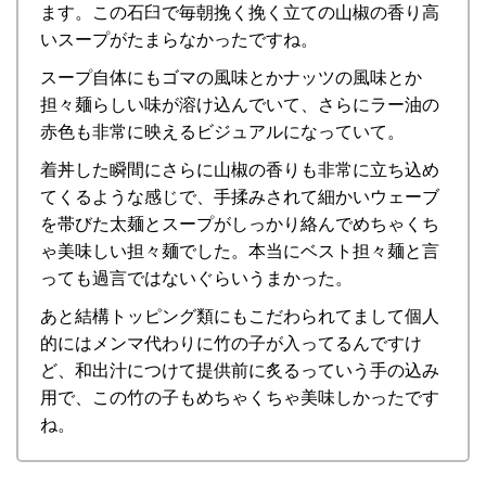
ます。この石臼で毎朝挽く挽く立ての山椒の香り高
いスープがたまらなかったですね。
スープ自体にもゴマの風味とかナッツの風味とか
担々麺らしい味が溶け込んでいて、さらにラー油の
赤色も非常に映えるビジュアルになっていて。
着丼した瞬間にさらに山椒の香りも非常に立ち込め
てくるような感じで、手揉みされて細かいウェーブ
を帯びた太麺とスープがしっかり絡んでめちゃくち
ゃ美味しい担々麺でした。本当にベスト担々麺と言
っても過言ではないぐらいうまかった。
あと結構トッピング類にもこだわられてまして個人
的にはメンマ代わりに竹の子が入ってるんですけ
ど、和出汁につけて提供前に炙るっていう手の込み
用で、この竹の子もめちゃくちゃ美味しかったです
ね。