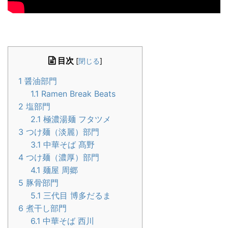
目次
[
閉じる
]
1
醤油部門
1.1
Ramen Break Beats
2
塩部門
2.1
極濃湯麺 フタツメ
3
つけ麺（淡麗）部門
3.1
中華そば 髙野
4
つけ麺（濃厚）部門
4.1
麺屋 周郷
5
豚骨部門
5.1
三代目 博多だるま
6
煮干し部門
6.1
中華そば 西川