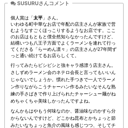
SUSURUさんコメント
個人賞は「
太平
」さん。
いわゆる町中華なお店で年配の店主さんが家族で営
むようなすごくほっこりするようなお店です。ここ
のお店はもともと僕全然知らなかったんですけど、
結構いつも八王子方面でよくラーメンを連れて行っ
てくださる「らーめん凛々」の店主さんが27年間ず
っと通い続けてるお店らしくて。
行ってみたらビシビシと強キャラ感漂う店主さん。
さしずめラーメン会のネテロ会長と言ってもいいん
じゃないでしょうか。慣れた手つきで一人でラーメ
ン作りながらこうチャーハン作るみたいなそんな熟
練の手さばきで作り上げられたチャーシュー麺がね
めちゃくちゃ美味しかったんですよね。
なんかもはやもう何味なのか、醤油味なのかすら分
からないんですけど、どこかね昆布とかちょっと節
みたいなちょっと魚介の風味も感じつつ、そしてチ