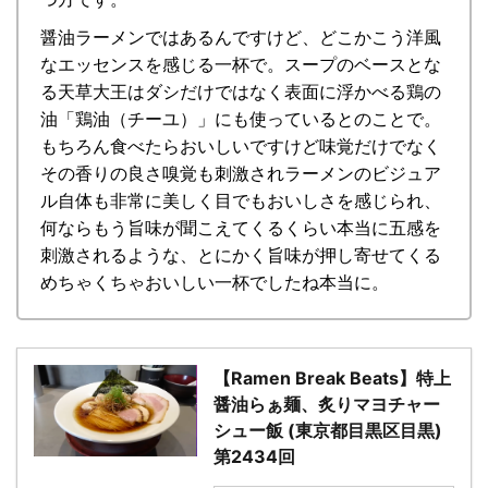
醤油ラーメンではあるんですけど、どこかこう洋風
なエッセンスを感じる一杯で。スープのベースとな
る天草大王はダシだけではなく表面に浮かべる鶏の
油「鶏油（チーユ）」にも使っているとのことで。
もちろん食べたらおいしいですけど味覚だけでなく
その香りの良さ嗅覚も刺激されラーメンのビジュア
ル自体も非常に美しく目でもおいしさを感じられ、
何ならもう旨味が聞こえてくるくらい本当に五感を
刺激されるような、とにかく旨味が押し寄せてくる
めちゃくちゃおいしい一杯でしたね本当に。
【Ramen Break Beats】特上
醤油らぁ麺、炙りマヨチャー
シュー飯 (東京都目黒区目黒)
第2434回