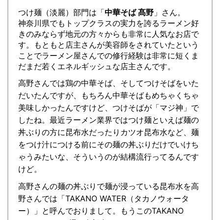
つけ麺（淡麗）部門は「
中華そば 髙野
」さん。
神奈川県でもトップクラスの実力を誇るラーメン好
きのみならず地元の方々からも非常に人気なお店で
す。もともと店主さんが美容師をされていたという
ことでラーメン屋さんでの修行経験は非常に短くま
だまだ若くエネルギッシュな店主さんです。
高野さんでは鶏の中華そば、そしてつけそばをいた
だいたんですが、もちろん中華そばもめちゃくちゃ
美味しかったんですけど、つけそばが「マジ神」で
したね。最近ラーメン業界ではつけ麺といえば麺の
丼ぶりの方に昆布水だったりカツオ昆布水など、麺
をつけ汁につける前にその麺の丼ぶりだけでいけち
ゃうみたいな、そういうのが結構流行ってるんです
けど。
高野さんの麺の丼ぶりで麺が浸っている昆布水を高
野さんでは「TAKANO WATER（タカノウォータ
ー）」と呼んでおりまして。もうこのTAKANO