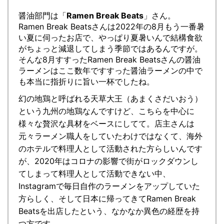
醤油部門は「
Ramen Break Beats
」さん。
Ramen Break Beatsさんは2022年の8月もう一番暑
い夏に伺ったお店で、やっぱり夏暑いんで結構食欲
がちょっと減退してしまう季節ではあるんですが。
そんな8月すすったRamen Break Beatsさんの醤油
ラーメンはここ数年ですすった醤油ラーメンの中で
も本当に指折りに旨い一杯でしたね。
幻の地鶏と呼ばれる天草大王（あまくさだいおう）
という九州の地鶏なんですけど、こちらを中心に
様々な贅沢な具材をベースにしてて。店主さんは
元々ラーメン職人をしていたわけではなくて、海外
のホテルで料理人として活動された方らしいんです
が、2020年はコロナの影響で街がロックダウンし
てしまって料理人として活動できない中、
Instagramで毎日自作のラーメンをアップしていた
方らしく、そして日本に帰ってきてRamen Break
Beatsを出店したという、なかなか異色の経歴を持
つ方です。