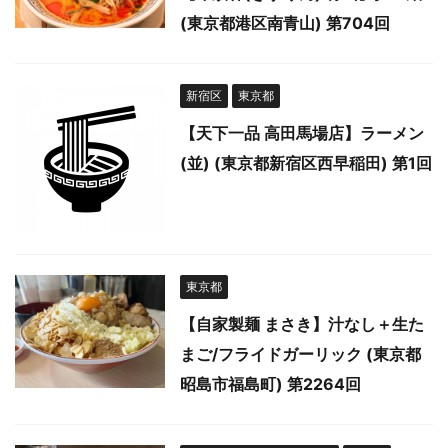
(東京都港区南青山) 第704回
新宿区
東京都
【天下一品 高田馬場店】ラーメン
(並) (東京都新宿区西早稲田) 第1回
東京都
【自家製麺 まさき】汁なし＋生た
まご/フライドガーリック (東京都
昭島市福島町) 第2264回