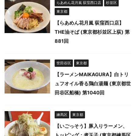
らあめん花月嵐 荻窪西口店
杉並区
東京都
【らあめん花月嵐 荻窪西口店】
THE油そば (東京都杉並区上荻) 第
881回
世田谷区
東京都
【ラーメンMAIKAGURA】白トリ
ュフオイル香る鶏白湯麺 (東京都世
田谷区船橋) 第1040回
練馬区
東京都
【いごっそう】豚入りラーメン、
トッピング：煮玉子 (東京都練馬区