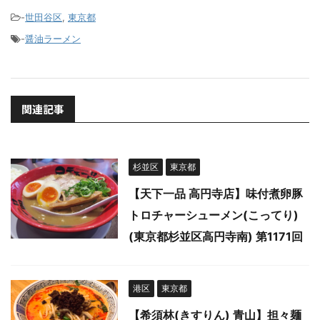
-
世田谷区
,
東京都
-
醤油ラーメン
関連記事
杉並区
東京都
【天下一品 高円寺店】味付煮卵豚
トロチャーシューメン(こってり)
(東京都杉並区高円寺南) 第1171回
港区
東京都
【希須林(きすりん) 青山】担々麺