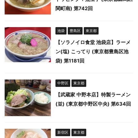
関町南) 第742回
池袋
豊島区
東京都
【ソラノイロ食堂 池袋店】ラーメ
ン(塩) こってり (東京都豊島区池
袋) 第1181回
中野区
東京都
【武蔵家 中野本店】特製ラーメン
(並) (東京都中野区中央) 第634回
新宿区
東京都