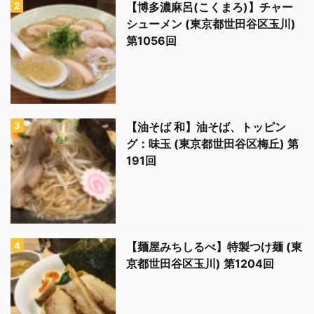
【博多濃麻呂(こくまろ)】チャー
シューメン (東京都世田谷区玉川)
第1056回
【油そば 和】油そば、トッピン
グ：味玉 (東京都世田谷区梅丘) 第
191回
【麺屋みちしるべ】特製つけ麺 (東
京都世田谷区玉川) 第1204回