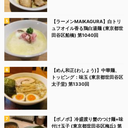
【ラーメンMAIKAGURA】白トリ
ュフオイル香る鶏白湯麺 (東京都世
田谷区船橋) 第1040回
【めん和正(わしょう)】中華麺、
トッピング：味玉 (東京都世田谷区
太子堂) 第1330回
【ボノボ】冷盛渡り蟹のつけ麺+味
付け玉子 (東京都世田谷区梅丘) 第