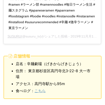
#ramen #ラーメン部 #ramennoodles #毎日ラーメン生活 #
麺スタグラム #japaneseramen #japanramen
#foodstagram #foodie #noodles #instanoodle #instaramen
#instafood #susururecommended #辛麺 #激辛ラーメン #
東京ラーメン
SUSURU
(@susuru_tv)がシェアした投稿 -
2019年11月月14日午後4時52分PST
店舗情報
店名：辛麺劇場（げきからげきじょう）
住所： 東京都杉並区高円寺北3-22-8 大一市
場
アクセス：高円寺駅から95m
食べログ：
こちら