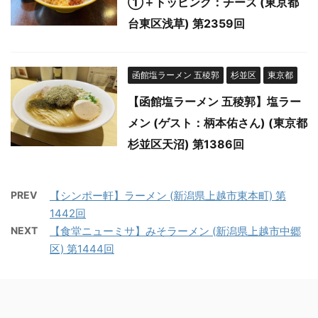
①＋トッピング：チーズ (東京都
台東区浅草) 第2359回
函館塩ラーメン 五稜郭
杉並区
東京都
【函館塩ラーメン 五稜郭】塩ラー
メン (ゲスト：柄本佑さん) (東京都
杉並区天沼) 第1386回
PREV
【シンポー軒】ラーメン (新潟県上越市東本町) 第
1442回
NEXT
【食堂ニューミサ】みそラーメン (新潟県上越市中郷
区) 第1444回