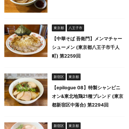
東京都
八王子市
【中華そば 吾衛門】メンマチャー
シューメン (東京都八王子市千人
町) 第2259回
新宿区
東京都
【epilogue 08】特製シャンピニ
オン&東北地鶏21種ブレンド (東京
都新宿区中落合) 第2294回
新宿区
東京都