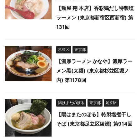
【麺屋 翔 本店】香彩鶏だし特製塩
ラーメン (東京都新宿区西新宿) 第
131回
杉並区
東京都
【濃厚ラーメン かなや】濃厚ラー
メン黒(太麺) (東京都杉並区堀ノ
内) 第1178回
陽はまたのぼる
東京都
足立区
【陽はまたのぼる】特製塩煮干し
そば (東京都足立区綾瀬) 第914回