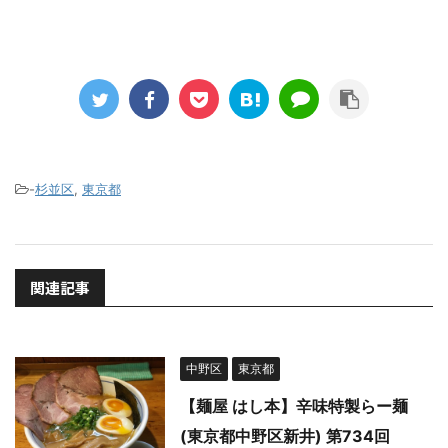
-
杉並区
,
東京都
関連記事
中野区
東京都
【麺屋 はし本】辛味特製らー麺
(東京都中野区新井) 第734回