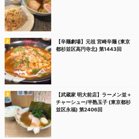
【辛麺劇場】元祖 宮崎辛麺 (東京
都杉並区高円寺北) 第1443回
【武蔵家 明大前店】ラーメン並＋
チャーシュー/半熟玉子 (東京都杉
並区永福) 第2406回