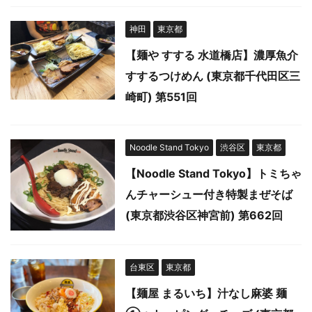
神田
東京都
【麺や すする 水道橋店】濃厚魚介
すするつけめん (東京都千代田区三
崎町) 第551回
Noodle Stand Tokyo
渋谷区
東京都
【Noodle Stand Tokyo】トミちゃ
んチャーシュー付き特製まぜそば
(東京都渋谷区神宮前) 第662回
台東区
東京都
【麺屋 まるいち】汁なし麻婆 麺