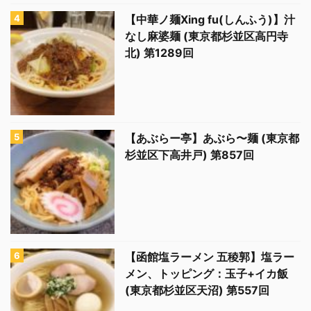
【中華ノ麺Xing fu(しんふう)】汁
なし麻婆麺 (東京都杉並区高円寺
北) 第1289回
【あぶらー亭】あぶら〜麺 (東京都
杉並区下高井戸) 第857回
【函館塩ラーメン 五稜郭】塩ラー
メン、トッピング：玉子+イカ飯
(東京都杉並区天沼) 第557回