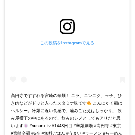
この投稿をInstagramで見る
高円寺ですすれる宮崎の辛麺！ ニラ、ニンニク、玉子、ひ
き肉などがドッと入ったスタミナ味です
こんにゃく麺は
ヘルシー。冷麺に近い食感で、噛みごたえはしっかり。 飲
み屋横丁の中にあるので、飲みのシメとしてもアリだと思
います
#susuru_tv #1443日目 #辛麺劇場 #高円寺 #東京
#宮崎辛麺 #5辛 #無料ごはん #うまい #ラーメン #らーめん