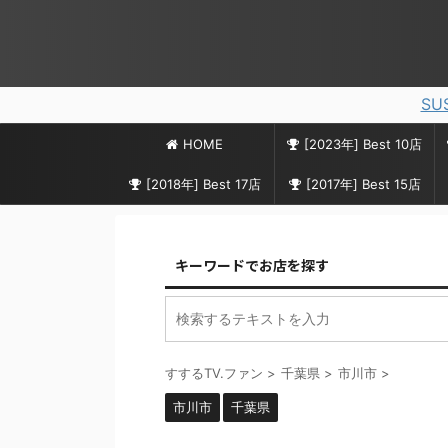
SU
HOME
[2023年] Best 10店
[2018年] Best 17店
[2017年] Best 15店
キーワードでお店を探す
すするTV.ファン
>
千葉県
>
市川市
>
市川市
千葉県