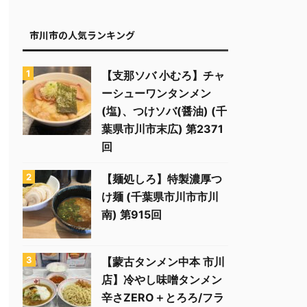
市川市の人気ランキング
【支那ソバ 小むろ】チャ
ーシューワンタンメン
(塩)、つけソバ(醤油) (千
葉県市川市末広) 第2371
回
【麺処しろ】特製濃厚つ
け麺 (千葉県市川市市川
南) 第915回
【蒙古タンメン中本 市川
店】冷やし味噌タンメン
辛さZERO＋とろろ/フラ