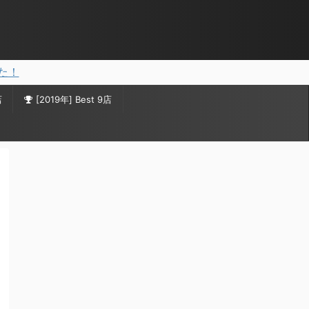
した！
店
[2019年] Best 9店