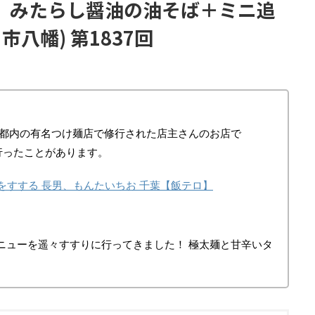
】みたらし醤油の油そば＋ミニ追
市八幡) 第1837回
、都内の有名つけ麺店で修行された店主さんのお店で
に行ったことがあります。
をすする 長男、もんたいちお 千葉【飯テロ】
ニューを遥々すすりに行ってきました！
極太麺と甘辛いタ