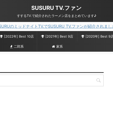
SUSURU TV.ファン
すするTV.で紹介されたラーメン店をまとめています♪
SURUのミッドナイトTV.でSUSURU TV.ファンが紹介されま
[2022年] Best 10店
[2021年] Best 9店
[2020年] Best 9
二郎系
家系