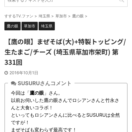
すするTV.ファン
>
埼玉県
>
草加市
>
鷹の眼
>
鷹の眼
草加市
埼玉県
【鷹の眼】まぜそば(大)+特製トッピング/
生たまご/チーズ (埼玉県草加市栄町) 第
331回
2016年10月1日
SUSURUさんコメント
今回は「
鷹の眼
」さん。
以前お伺いした鷹の眼さんでロシアンさんと竹永さ
んと大食いコラボ！
といってもロシアンさんに比べるとSUSURUは全然
ですが！
まぜそばも変わらず最高です！