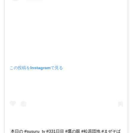
この投稿をInstagramで見る
本日の #susuru_tv #331日目 #鷹の眼 #松原団地 #まぜそば