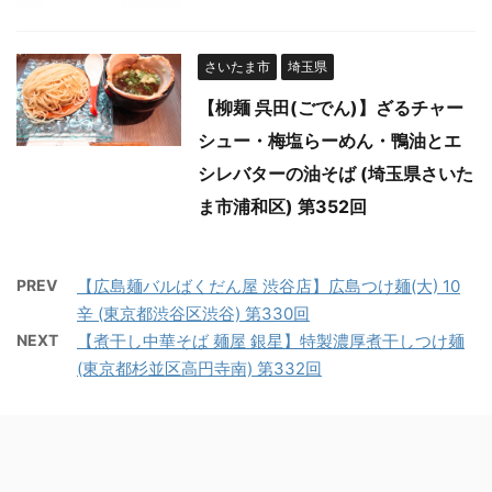
さいたま市
埼玉県
【柳麺 呉田(ごでん)】ざるチャー
シュー・梅塩らーめん・鴨油とエ
シレバターの油そば (埼玉県さいた
ま市浦和区) 第352回
PREV
【広島麺バルばくだん屋 渋谷店】広島つけ麺(大) 10
辛 (東京都渋谷区渋谷) 第330回
NEXT
【煮干し中華そば 麺屋 銀星】特製濃厚煮干しつけ麺
(東京都杉並区高円寺南) 第332回