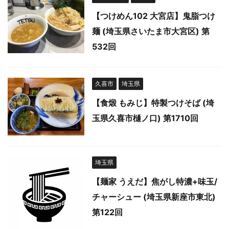
【つけめん102 大宮店】鬼脂つけ
麺 (埼玉県さいたま市大宮区) 第
532回
久喜市
埼玉県
【食煅 もみじ】特製つけそば (埼
玉県久喜市樋ノ口) 第1710回
埼玉県
【麺家 うえだ】焦がし特濃+味玉/
チャーシュー (埼玉県新座市東北)
第122回