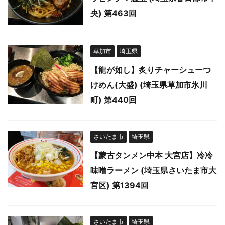
央) 第463回
草加市
埼玉県
【龍が如し】炙りチャーシューつ
けめん(大盛) (埼玉県草加市氷川
町) 第440回
さいたま市
埼玉県
【蒙古タンメン中本 大宮店】冷冷
味噌ラーメン (埼玉県さいたま市大
宮区) 第1394回
さいたま市
埼玉県