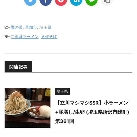
-
鷹の眼
,
草加市
,
埼玉県
-
二郎系ラーメン
,
まぜそば
関連記事
埼玉県
【立川マシマシSSR】小ラーメン
+豚増し/生卵 (埼玉県所沢市緑町)
第361回