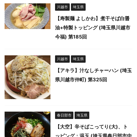
川越市
埼玉県
【寿製麺 よしかわ】煮干そば白醤
油+特製トッピング (埼玉県川越市
今福) 第185回
川越市
埼玉県
【アキラ】汁なしチャーハン (埼玉
県川越市仲町) 第325回
春日部市
埼玉県
【大空】辛そばこってり(大)、ト
ッピング：温玉 (埼玉県春日部市中