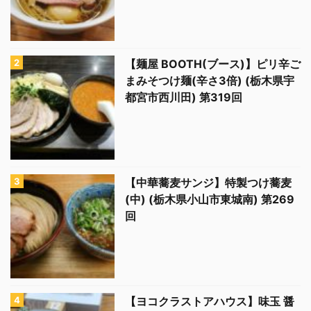
【麺屋 BOOTH(ブース)】ピリ辛ご
まみそつけ麺(辛さ3倍) (栃木県宇
都宮市西川田) 第319回
【中華蕎麦サンジ】特製つけ蕎麦
(中) (栃木県小山市東城南) 第269
回
【ヨコクラストアハウス】味玉 醤