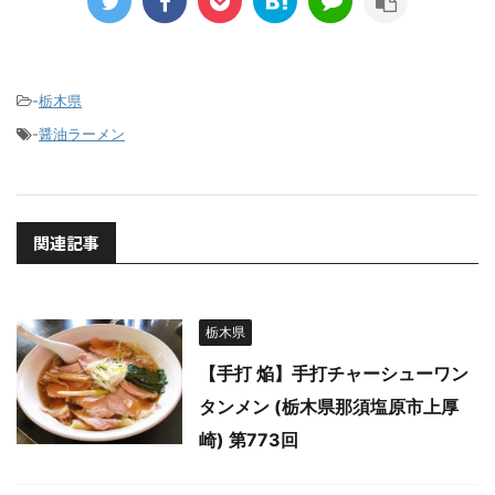
-
栃木県
-
醤油ラーメン
関連記事
栃木県
【手打 焔】手打チャーシューワン
タンメン (栃木県那須塩原市上厚
崎) 第773回