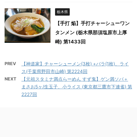
栃木県
【手打 焔】手打チャーシューワン
タンメン (栃木県那須塩原市上厚
崎) 第1433回
PREV
【神道家】チャーシューメン(3枚) +バラ(1枚)、ライ
ス(千葉県野田市山崎) 第2224回
NEXT
【元祖スタミナ満点らーめん すず鬼】ゲン満ソバ＋
まさお5ヶ/生玉子、小ライス (東京都三鷹市下連雀) 第
2227回