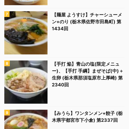
【麺屋 ようすけ】チャーシューメ
ン+のり (栃木県佐野市田島町) 第
1434回
【手打 焔】青山の塩(限定メニュ
ー)、【手打 手綱】まぜそば(中)＋
生卵 (栃木県那須塩原市上厚崎) 第
2340回
【みうら】ワンタンメン+餃子 (栃
木県宇都宮市下小倉) 第2337回