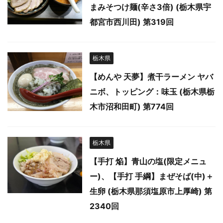
まみそつけ麺(辛さ3倍) (栃木県宇
都宮市西川田) 第319回
栃木県
【めんや 天夢】煮干ラーメン ヤバ
ニボ、トッピング：味玉 (栃木県栃
木市沼和田町) 第774回
栃木県
【手打 焔】青山の塩(限定メニュ
ー)、【手打 手綱】まぜそば(中)＋
生卵 (栃木県那須塩原市上厚崎) 第
2340回