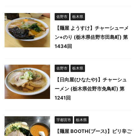
佐野市
栃木県
【麺屋 ようすけ】チャーシューメ
ン+のり (栃木県佐野市田島町) 第
1434回
佐野市
栃木県
【日向屋(ひなたや)】チャーシュ
ーメン (栃木県佐野市免鳥町) 第
1241回
宇都宮市
栃木県
【麺屋 BOOTH(ブース)】ピリ辛ご