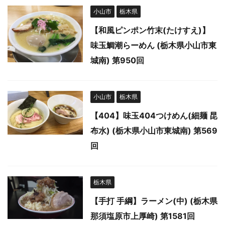
小山市
栃木県
【和風ピンポン竹末(たけすえ)】
味玉鯛潮らーめん (栃木県小山市東
城南) 第950回
小山市
栃木県
【404】味玉404つけめん(細麺 昆
布水) (栃木県小山市東城南) 第569
回
栃木県
【手打 手綱】ラーメン(中) (栃木県
那須塩原市上厚崎) 第1581回