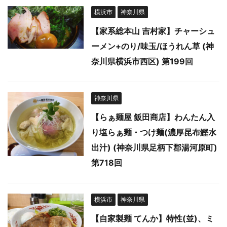
横浜市
神奈川県
【家系総本山 吉村家】チャーシュ
ーメン+のり/味玉/ほうれん草 (神
奈川県横浜市西区) 第199回
神奈川県
【らぁ麺屋 飯田商店】わんたん入
り塩らぁ麺・つけ麺(濃厚昆布鰹水
出汁) (神奈川県足柄下郡湯河原町)
第718回
横浜市
神奈川県
【自家製麺 てんか】特性(並)、ミ