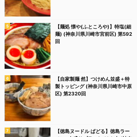
【麺処 懐や(ふところや)】特塩(細
麺) (神奈川県川崎市宮前区) 第592
回
【自家製麺 然】つけめん並盛＋特
製トッピング (神奈川県川崎市中原
区) 第2320回
【徳島ヌードル ぱどる】徳島ラー