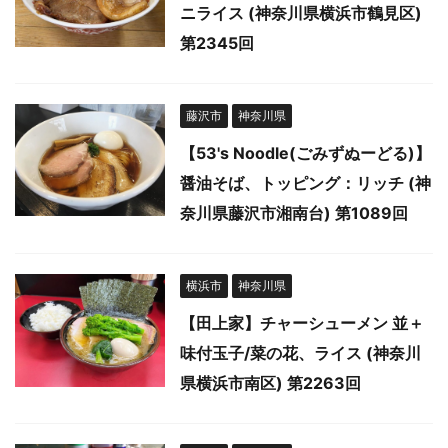
ニライス (神奈川県横浜市鶴見区)
第2345回
藤沢市
神奈川県
【53's Noodle(ごみずぬーどる)】
醤油そば、トッピング：リッチ (神
奈川県藤沢市湘南台) 第1089回
横浜市
神奈川県
【田上家】チャーシューメン 並＋
味付玉子/菜の花、ライス (神奈川
県横浜市南区) 第2263回