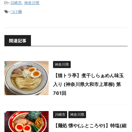
-
川崎市
,
神奈川県
-
つけ麺
関連記事
神奈川県
【猫トラ亭】煮干しらぁめん味玉
入り (神奈川県大和市上草柳) 第
761回
川崎市
神奈川県
【麺処 懐や(ふところや)】特塩(細