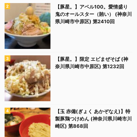
【豚星。】アベル100。愛情盛り
鬼のオールスター（賄い） (神奈川
県川崎市中原区) 第2410回
【豚星。】限定 エビまぜそば (神
奈川県川崎市中原区) 第1232回
【玉 赤備(ぎょく あかぞなえ)】特
製豚鶏つけめん (神奈川県川崎市川
崎区) 第868回