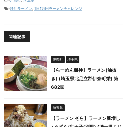
-
川島町
,
埼玉県
-
醤油ラーメン
,
1日1万円ラーメンチャレンジ
関連記事
伊奈町
埼玉県
【らーめん楓神】ラーメン(油抜
き) (埼玉県北足立郡伊奈町栄) 第
682回
埼玉県
【ラーメン そら】ラーメン豚増し
+うずら/生玉子(別皿) (埼玉県ふじ