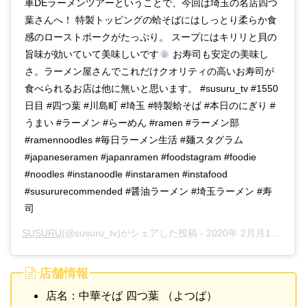
車DEラーメンツアーということで、今回は埼玉の名店四つ
葉さんへ！ 特製トッピングの蛤そばにはしっとり柔らか食
感のローストポークがたっぷり。 スープにはキリリと貝の
旨味が効いていて美味しいです
お寿司も安定の美味し
さ。ラーメン屋さんでこれだけクオリティの高いお寿司が
食べられるお店は他に無いと思います。 #susuru_tv #1550
日目 #四つ葉 #川島町 #埼玉 #特製蛤そば #本日のにぎり #
うまい #ラーメン #らーめん #ramen #ラーメン部
#ramennoodles #毎日ラーメン生活 #麺スタグラム
#japaneseramen #japanramen #foodstagram #foodie
#noodles #instanoodle #instaramen #instafood
#susururecommended #醤油ラーメン #埼玉ラーメン #寿
司
SUSURU
(@susuru_tv)がシェアした投稿 -
2020年 2月月19日午後4時55分PST
店舗情報
店名：中華そば 四つ葉 （よつば）