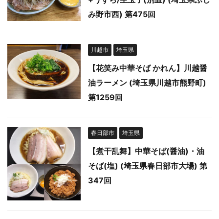
み野市西) 第475回
川越市
埼玉県
【花笑み中華そば かれん】川越醤
油ラーメン (埼玉県川越市熊野町)
第1259回
春日部市
埼玉県
【煮干乱舞】中華そば(醤油)・油
そば(塩) (埼玉県春日部市大場) 第
347回