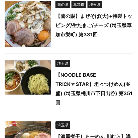
鷹の眼
草加市
埼玉県
【鷹の眼】まぜそば(大)+特製トッ
ピング/生たまご/チーズ (埼玉県草
加市栄町) 第331回
埼玉県
【NOODLE BASE
TRICK☆STAR】坦々つけめん(並
盛) (埼玉県桶川市下日出谷) 第351
回
埼玉県
【濃厚煮干しらーめん 川むら】濃