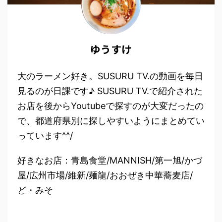
ゆうすけ
大のラーメン好き。SUSURU TV.の動画を毎日
見るのが日課です♪ SUSURU TV.で紹介された
お店を後からYoutubeで探すのが大変だったの
で、都道府県別に探しやすいようにまとめてい
っています^^/
好きなお店：青島食堂/MANNISH/第一旭/かづ
屋/広州市場/維新/麺龍/おおぜき中華蕎麦店/
ど・みそ