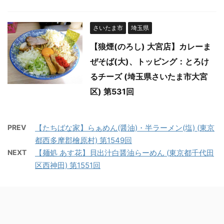
さいたま市
埼玉県
【狼煙(のろし) 大宮店】カレーま
ぜそば(大)、トッピング：とろけ
るチーズ (埼玉県さいたま市大宮
区) 第531回
PREV
【たちばな家】らぁめん(醤油)・半ラーメン(塩) (東京
都西多摩郡檜原村) 第1549回
NEXT
【麺処 あす花】貝出汁白醤油らーめん (東京都千代田
区西神田) 第1551回