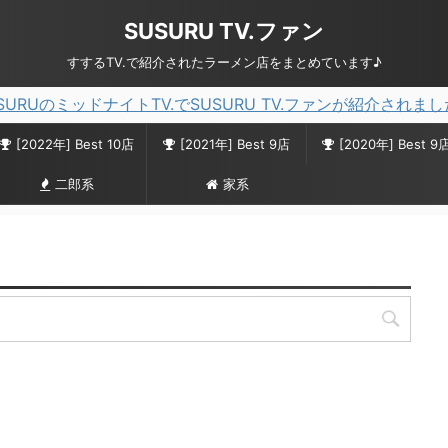
SUSURU TV.ファン
すするTV.で紹介されたラーメン店をまとめています♪
SURUのミッドナイトTV.でSUSURU TV.ファンが紹介されま
[2022年] Best 10店
[2021年] Best 9店
[2020年] Best 9
二郎系
家系