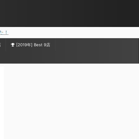
した！
店
[2019年] Best 9店