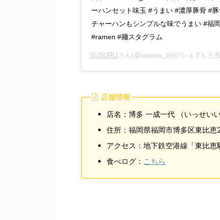
ーハンセット味玉 #うまい #濃厚豚骨 #豚
チャーハンもシンプルな味でうまい #福
#ramen #麺スタグラム
SUSURU
さん(@susuru_tv)がシェアした
店舗情報
店名：博多 一成一代 （いっせい
住所：福岡県福岡市博多区東比恵2-
アクセス：地下鉄空港線「東比恵
食べログ：
こちら