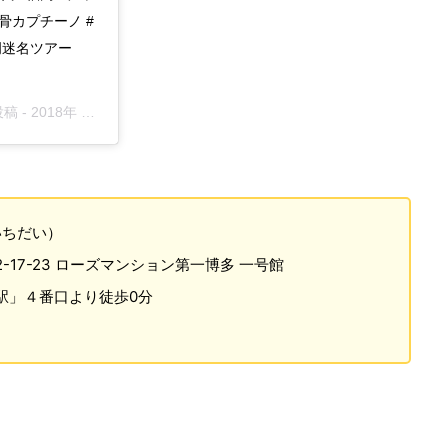
骨カプチーノ #
岡迷名ツアー
投稿 -
2018年 5月月18日午後7時01分PDT
いちだい）
17-23 ローズマンション第一博多 一号館
駅」４番口より徒歩0分