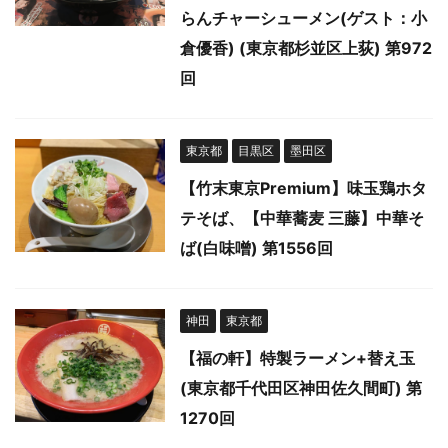
らんチャーシューメン(ゲスト：小
倉優香) (東京都杉並区上荻) 第972
回
東京都
目黒区
墨田区
【竹末東京Premium】味玉鶏ホタ
テそば、【中華蕎麦 三藤】中華そ
ば(白味噌) 第1556回
神田
東京都
【福の軒】特製ラーメン+替え玉
(東京都千代田区神田佐久間町) 第
1270回