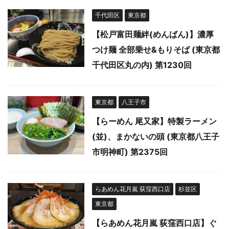
千代田区
東京都
【松戸富田麺絆(めんばん)】濃厚
つけ麺 全部乗せ&もりそば (東京都
千代田区丸の内) 第1230回
東京都
八王子市
【らーめん 尾又家】特製ラーメン
(並)、まかないの頭 (東京都八王子
市明神町) 第2375回
らあめん花月嵐 荻窪西口店
杉並区
東京都
【らあめん花月嵐 荻窪西口店】ぐ