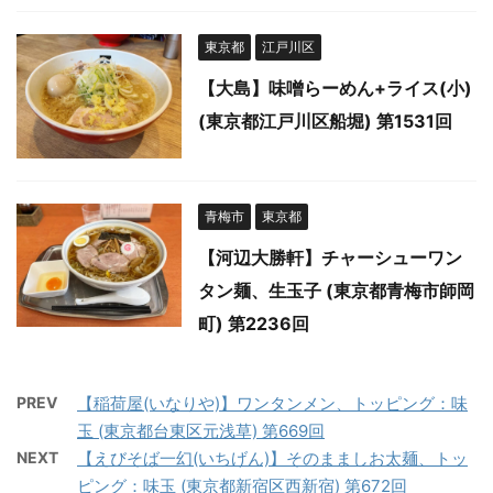
東京都
江戸川区
【大島】味噌らーめん+ライス(小)
(東京都江戸川区船堀) 第1531回
青梅市
東京都
【河辺大勝軒】チャーシューワン
タン麺、生玉子 (東京都青梅市師岡
町) 第2236回
PREV
【稲荷屋(いなりや)】ワンタンメン、トッピング：味
玉 (東京都台東区元浅草) 第669回
NEXT
【えびそば一幻(いちげん)】そのまましお太麺、トッ
ピング：味玉 (東京都新宿区西新宿) 第672回