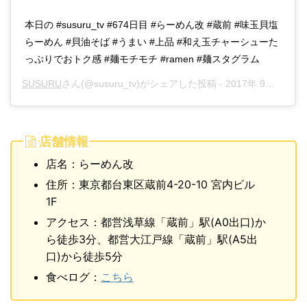
本日の #susuru_tv #674日目 #らーめん改 #蔵前 #味玉貝塩
らーめん #貝油そば #うまい #上品 #和え玉チャーシューた
っぷりでおトク感 #麺モチモチ #ramen #麺スタグラム
SUSURU
さん(@susuru_tv)がシェアした投稿 -
2017年 9月月6日午前5時33分PDT
店舗情報
店名：らーめん改
住所：東京都台東区蔵前4-20-10 宮内ビル
1F
アクセス：都営浅草線「蔵前」駅(A0出口)か
ら徒歩3分、都営大江戸線「蔵前」駅(A5出
口)から徒歩5分
食べログ：
こちら