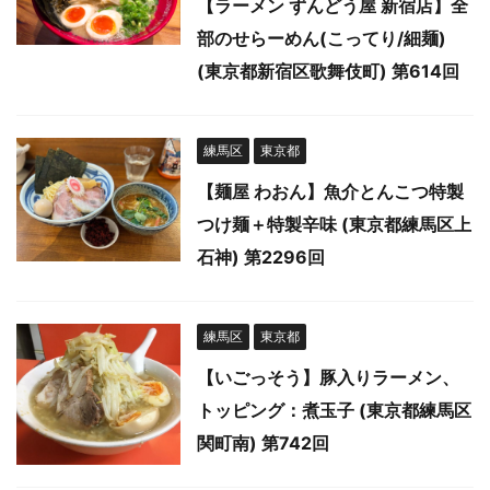
【ラーメン ずんどう屋 新宿店】全
部のせらーめん(こってり/細麺)
(東京都新宿区歌舞伎町) 第614回
練馬区
東京都
【麺屋 わおん】魚介とんこつ特製
つけ麺＋特製辛味 (東京都練馬区上
石神) 第2296回
練馬区
東京都
【いごっそう】豚入りラーメン、
トッピング：煮玉子 (東京都練馬区
関町南) 第742回