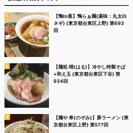
【鴨to葱】鴨らぁ麺(薬味：丸太白
ネギ) (東京都台東区上野) 第693
回
【麺処 晴(はる)】冷やし特製そば
+和え玉 (東京都台東区下谷) 第
934回
【麺や 希(のぞみ)】豚ラーメン (東
京都台東区上野) 第577回