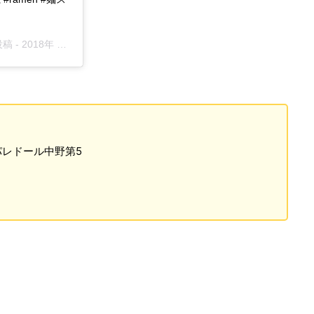
投稿 -
2018年 8月月17日午前2時08分PDT
 パレドール中野第5