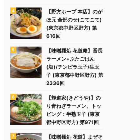
【野方ホープ 本店】のが
ほ元 全部のせ(こてこて)
(東京都中野区野方) 第
616回
【味噌麺処 花道庵】番長
ラーメン+ぶたごはん
(塩)/チンピラ玉子/生玉
子 (東京都中野区野方) 第
2336回
【輝道家(きどうや)】の
り青ねぎラーメン、トッ
ピング：半熟玉子 (東京
都中野区野方) 第971回
【味噌麺処 花道】まぜそ