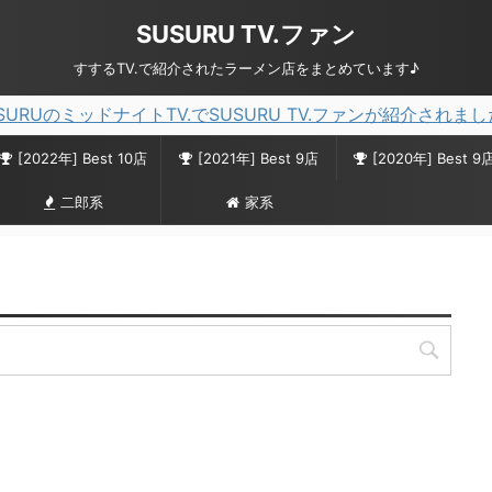
SUSURU TV.ファン
すするTV.で紹介されたラーメン店をまとめています♪
SURUのミッドナイトTV.でSUSURU TV.ファンが紹介されま
[2022年] Best 10店
[2021年] Best 9店
[2020年] Best 9
二郎系
家系