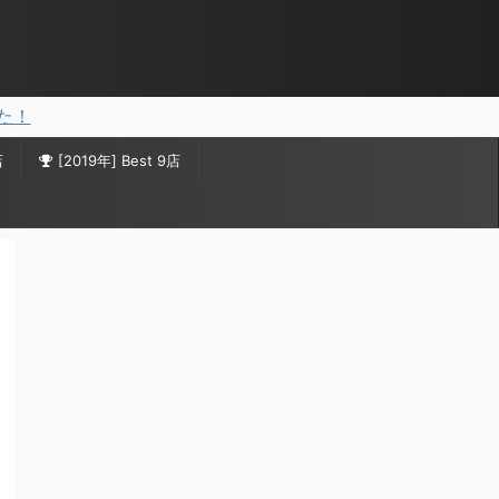
した！
店
[2019年] Best 9店