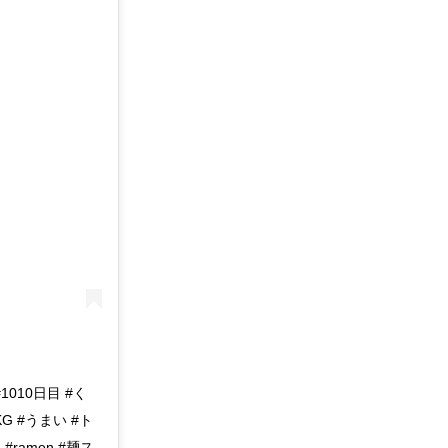
1010日目 #く
G #うまい #ト
ramen #麺ス