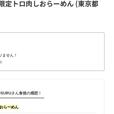
限定トロ肉しおらーめん (東京都
りません！
USURUさん食後の感想！
おらーめん