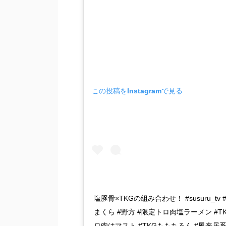
この投稿をInstagramで見る
塩豚骨×TKGの組み合わせ！ #susuru_tv #
まくら #野方 #限定トロ肉塩ラーメン #TK
ロ肉はマスト #TKGももちろん #風来居系 #