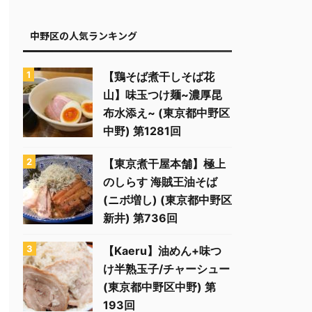
中野区の人気ランキング
【鶏そば煮干しそば花
山】味玉つけ麺~濃厚昆
布水添え~ (東京都中野区
中野) 第1281回
【東京煮干屋本舗】極上
のしらす 海賊王油そば
(ニボ増し) (東京都中野区
新井) 第736回
【Kaeru】油めん+味つ
け半熟玉子/チャーシュー
(東京都中野区中野) 第
193回