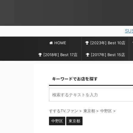
SU
HOME
[2023年] Best 10店
[2018年] Best 17店
[2017年] Best 15店
キーワードでお店を探す
すするTV.ファン
>
東京都
>
中野区
>
中野区
東京都