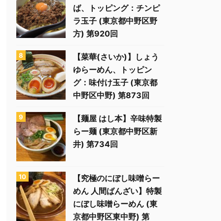
ば、トッピング：チンピ
ラ玉子 (東京都中野区野
方) 第920回
【菜華(さいか)】しょう
ゆらーめん、トッピン
グ：味付け玉子 (東京都
中野区中野) 第873回
【麺屋 はし本】辛味特製
らー麺 (東京都中野区新
井) 第734回
【究極のにぼし味噌らー
めん 人間ばんざい】特製
にぼし味噌らーめん (東
京都中野区東中野) 第