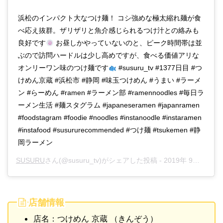
浜松のインパクト大なつけ麺！ コシ強めな極太縮れ麺が食
べ応え抜群。ザリザリと魚介感じられるつけ汁との絡みも
良好です
お昼しかやっていないのと、ピーク時間帯は並
ぶので訪問ハードルは少し高めですが、食べる価値アリな
オンリーワン味のつけ麺です
#susuru_tv #1377日目 #つ
けめん京蔵 #浜松市 #静岡 #味玉つけめん #うまい #ラーメ
ン #らーめん #ramen #ラーメン部 #ramennoodles #毎日ラ
ーメン生活 #麺スタグラム #japaneseramen #japanramen
#foodstagram #foodie #noodles #instanoodle #instaramen
#instafood #susururecommended #つけ麺 #tsukemen #静
岡ラーメン
SUSURU
さん(@susuru_tv)がシェアした投稿 -
2019年 9月月17日午前1時19分PDT
店舗情報
店名：つけめん 京蔵 （きんぞう）