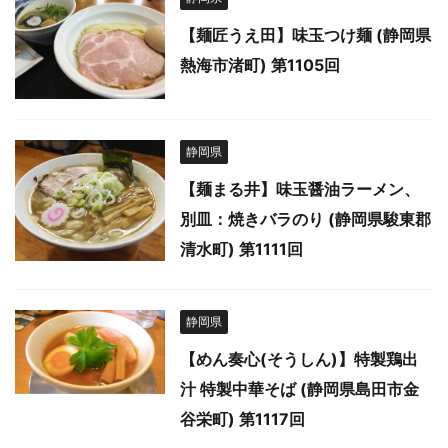
【麺匠うえ田】味玉つけ麺 (静岡県
熱海市渚町) 第1105回
静岡県
【麺まる井】味玉醤油ラーメン、
別皿：焼きバラのり (静岡県駿東郡
清水町) 第1111回
静岡県
【めん奏心(そうしん)】特製鶏出
汁 特製中華そば (静岡県島田市金
谷栄町) 第1117回