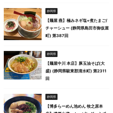
静岡県
【麺屋 燕】極みネギ塩+煮たまご/
チャーシュー (静岡県島田市御仮屋
町) 第387回
静岡県
【麺屋中川 本店】豚玉油そば(大
盛) (静岡県駿東郡清水町) 第2311
回
静岡県
【博多らーめん池めん 牧之原本