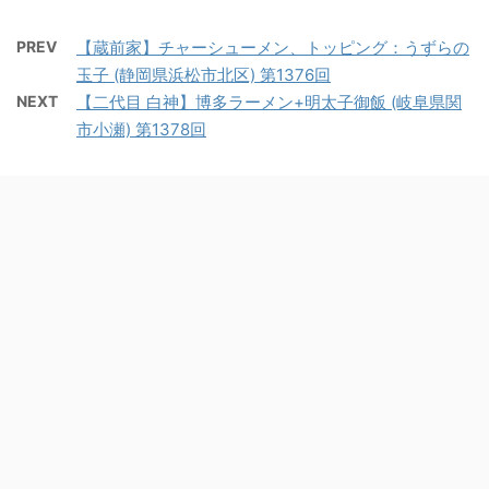
PREV
【蔵前家】チャーシューメン、トッピング：うずらの
玉子 (静岡県浜松市北区) 第1376回
NEXT
【二代目 白神】博多ラーメン+明太子御飯 (岐阜県関
市小瀬) 第1378回