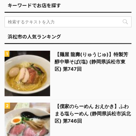
キーワードでお店を探す
浜松市の人気ランキング
【麺屋 龍壽(りゅうじゅ)】特製芳
醇中華そば(塩) (静岡県浜松市東
区) 第747回
【僕家のらーめん おえかき】ふわ
まる塩らーめん (静岡県浜松市浜北
区) 第746回