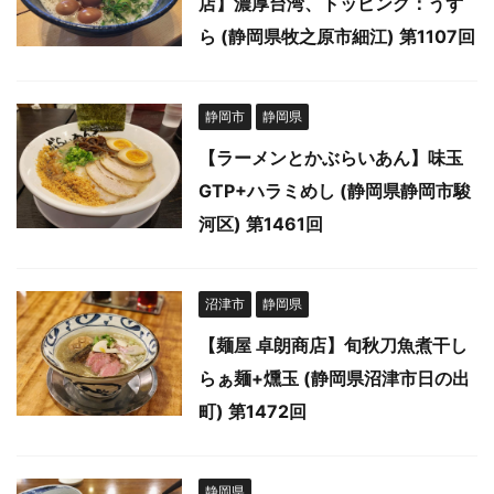
店】濃厚台湾、トッピング：うず
ら (静岡県牧之原市細江) 第1107回
静岡市
静岡県
【ラーメンとかぶらいあん】味玉
GTP+ハラミめし (静岡県静岡市駿
河区) 第1461回
沼津市
静岡県
【麺屋 卓朗商店】旬秋刀魚煮干し
らぁ麺+燻玉 (静岡県沼津市日の出
町) 第1472回
静岡県