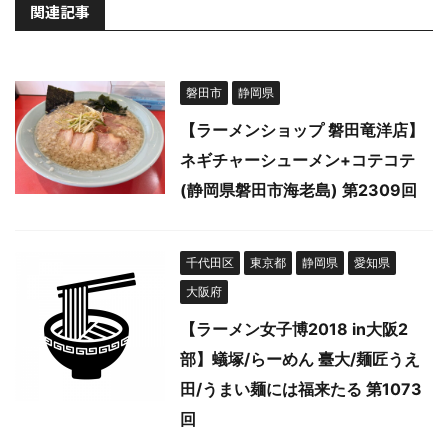
関連記事
磐田市
静岡県
【ラーメンショップ 磐田竜洋店】
ネギチャーシューメン+コテコテ
(静岡県磐田市海老島) 第2309回
千代田区
東京都
静岡県
愛知県
大阪府
【ラーメン女子博2018 in大阪2
部】蟻塚/らーめん 臺大/麺匠うえ
田/うまい麺には福来たる 第1073
回