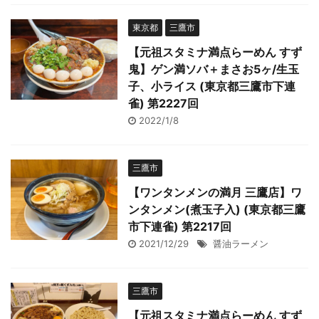
東京都
三鷹市
【元祖スタミナ満点らーめん すず
鬼】ゲン満ソバ＋まさお5ヶ/生玉
子、小ライス (東京都三鷹市下連
雀) 第2227回
2022/1/8
三鷹市
【ワンタンメンの満月 三鷹店】ワ
ンタンメン(煮玉子入) (東京都三鷹
市下連雀) 第2217回
2021/12/29
醤油ラーメン
三鷹市
【元祖スタミナ満点らーめん すず