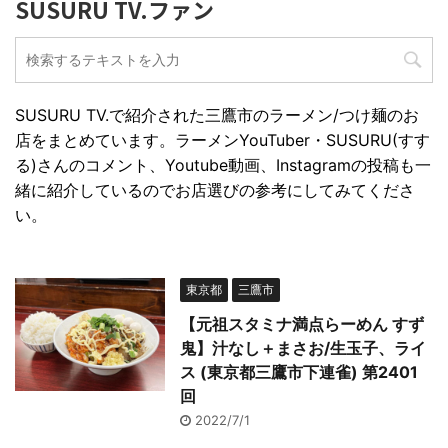
SUSURU TV.ファン
SUSURU TV.で紹介された三鷹市のラーメン/つけ麺のお
店をまとめています。ラーメンYouTuber・SUSURU(すす
る)さんのコメント、Youtube動画、Instagramの投稿も一
緒に紹介しているのでお店選びの参考にしてみてくださ
い。
東京都
三鷹市
【元祖スタミナ満点らーめん すず
鬼】汁なし＋まさお/生玉子、ライ
ス (東京都三鷹市下連雀) 第2401
回
2022/7/1