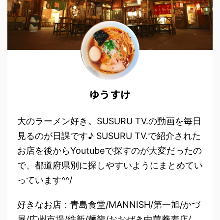
ゆうすけ
大のラーメン好き。SUSURU TV.の動画を毎日
見るのが日課です♪ SUSURU TV.で紹介された
お店を後からYoutubeで探すのが大変だったの
で、都道府県別に探しやすいようにまとめてい
っています^^/
好きなお店：青島食堂/MANNISH/第一旭/かづ
屋/広州市場/維新/麺龍/おおぜき中華蕎麦店/