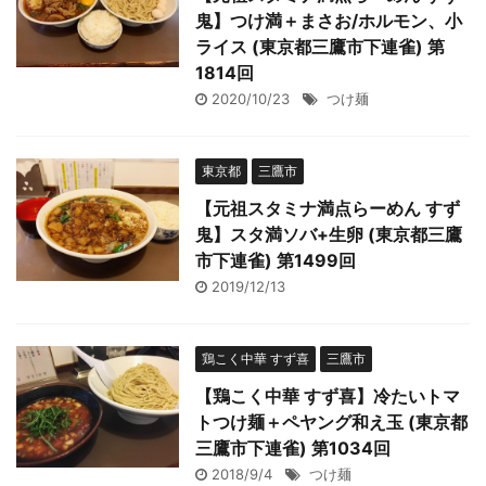
鬼】つけ満＋まさお/ホルモン、小
ライス (東京都三鷹市下連雀) 第
1814回
2020/10/23
つけ麺
東京都
三鷹市
【元祖スタミナ満点らーめん すず
鬼】スタ満ソバ+生卵 (東京都三鷹
市下連雀) 第1499回
2019/12/13
鶏こく中華 すず喜
三鷹市
【鶏こく中華 すず喜】冷たいトマ
トつけ麺＋ペヤング和え玉 (東京都
三鷹市下連雀) 第1034回
2018/9/4
つけ麺