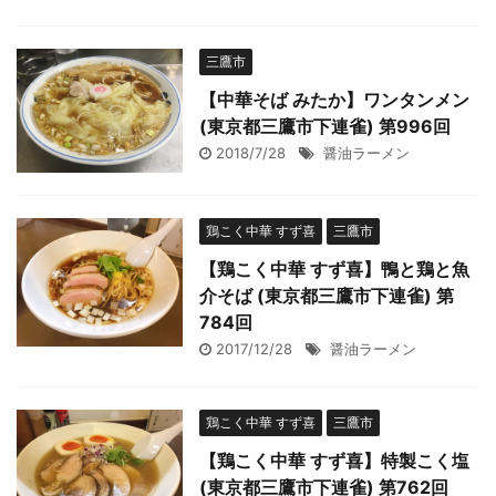
三鷹市
【中華そば みたか】ワンタンメン
(東京都三鷹市下連雀) 第996回
2018/7/28
醤油ラーメン
鶏こく中華 すず喜
三鷹市
【鶏こく中華 すず喜】鴨と鶏と魚
介そば (東京都三鷹市下連雀) 第
784回
2017/12/28
醤油ラーメン
鶏こく中華 すず喜
三鷹市
【鶏こく中華 すず喜】特製こく塩
(東京都三鷹市下連雀) 第762回