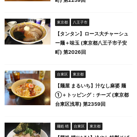
町) 第2259回
東京都
八王子市
【タンタン】ロース大チャーシュ
ー麺＋味玉 (東京都八王子市子安
町) 第2026回
台東区
東京都
【麺屋 まるいち】汁なし麻婆 麺
①＋トッピング：チーズ (東京都
台東区浅草) 第2359回
麺処 晴
台東区
東京都