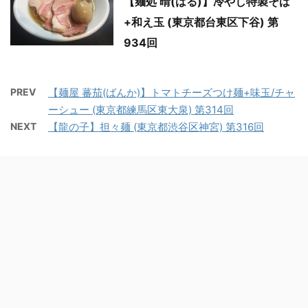
【麺処 晴(はる)】冷やし特製そば
+和え玉 (東京都台東区下谷) 第
934回
PREV
【麺屋 蕃茄(ばんか)】トマトチーズつけ麺+味玉/チャ
ーシュー (東京都練馬区東大泉) 第314回
NEXT
【龍の子】担々麺 (東京都渋谷区神宮) 第316回