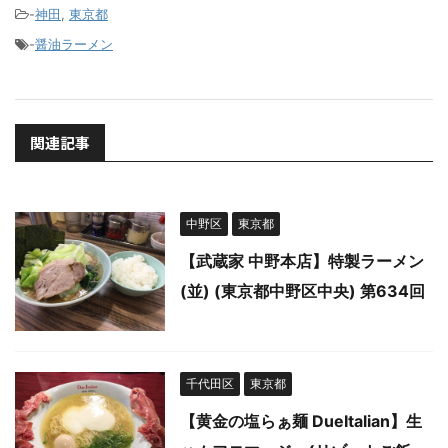
-
神田
,
東京都
-
醤油ラーメン
関連記事
中野区
東京都
【武蔵家 中野本店】特製ラーメン
(並) (東京都中野区中央) 第634回
千代田区
東京都
【黄金の塩らぁ麺 DueItalian】生