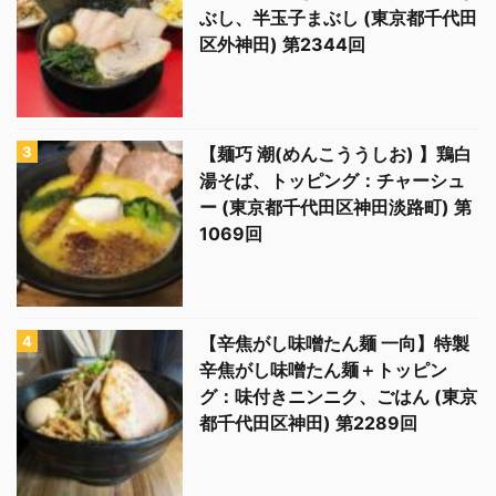
ぶし、半玉子まぶし (東京都千代田
区外神田) 第2344回
【麺巧 潮(めんこううしお) 】鶏白
湯そば、トッピング：チャーシュ
ー (東京都千代田区神田淡路町) 第
1069回
【辛焦がし味噌たん麺 一向】特製
辛焦がし味噌たん麺＋トッピン
グ：味付きニンニク、ごはん (東京
都千代田区神田) 第2289回