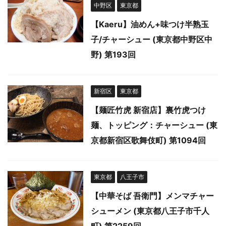
中野区
東京都
【Kaeru】油めん+味つけ半熟玉
子/チャーシュー (東京都中野区中
野) 第193回
新宿区
東京都
【麺匠竹虎 新宿店】裏竹虎つけ
麺、トッピング：チャーシュー (東
京都新宿区歌舞伎町) 第1094回
東京都
八王子市
【中華そば 吾衛門】メンマチャー
シューメン (東京都八王子市千人