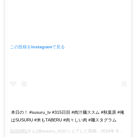
この投稿をInstagramで見る
本日の！ #susuru_tv #315日目 #肉汁麺ススム #秋葉原 #俺
はSUSURU #米もTABERU #肉々しい肉 #麺スタグラム
SUSURU
さん(@susuru_tv)がシェアした投稿 -
2016年 9月月15日午前3時23分PDT