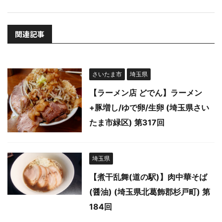
関連記事
さいたま市
埼玉県
【ラーメン店 どでん】ラーメン
+豚増し/ゆで卵/生卵 (埼玉県さい
たま市緑区) 第317回
埼玉県
【煮干乱舞(道の駅)】肉中華そば
(醤油) (埼玉県北葛飾郡杉戸町) 第
184回