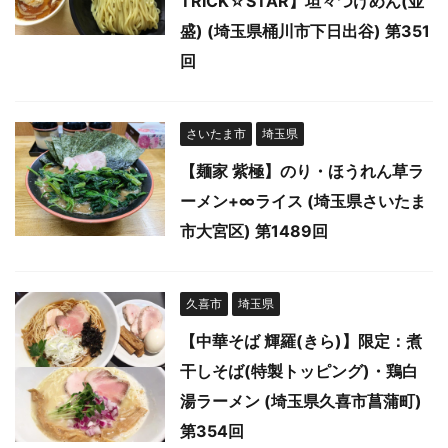
TRICK☆STAR】坦々つけめん(並
盛) (埼玉県桶川市下日出谷) 第351
回
さいたま市
埼玉県
【麺家 紫極】のり・ほうれん草ラ
ーメン+∞ライス (埼玉県さいたま
市大宮区) 第1489回
久喜市
埼玉県
【中華そば 輝羅(きら)】限定：煮
干しそば(特製トッピング)・鶏白
湯ラーメン (埼玉県久喜市菖蒲町)
第354回