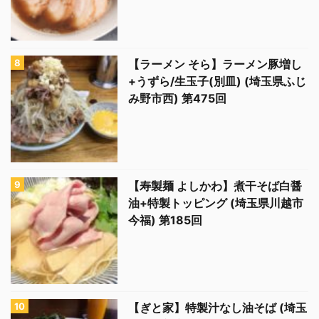
【ラーメン そら】ラーメン豚増し
+うずら/生玉子(別皿) (埼玉県ふじ
み野市西) 第475回
【寿製麺 よしかわ】煮干そば白醤
油+特製トッピング (埼玉県川越市
今福) 第185回
【ぎと家】特製汁なし油そば (埼玉