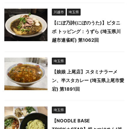
川越市
埼玉県
【にぼ乃詩(にぼのうた)】ビタニ
ボ トッピング：うずら (埼玉県川
越市連雀町) 第1062回
埼玉県
【娘娘 上尾店】スタミナラーメ
ン、半スタカレー (埼玉県上尾市愛
宕) 第1891回
埼玉県
【NOODLE BASE