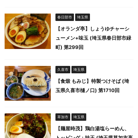
春日部市
埼玉県
【オランダ亭】しょうゆチャーシ
ューメン+味玉 (埼玉県春日部市緑
町) 第299回
久喜市
埼玉県
【食煅 もみじ】特製つけそば (埼
玉県久喜市樋ノ口) 第1710回
草加市
埼玉県
【麺屋時茂】鶏白湯塩らーめん、
トッピング：味玉 (埼玉県草加市高