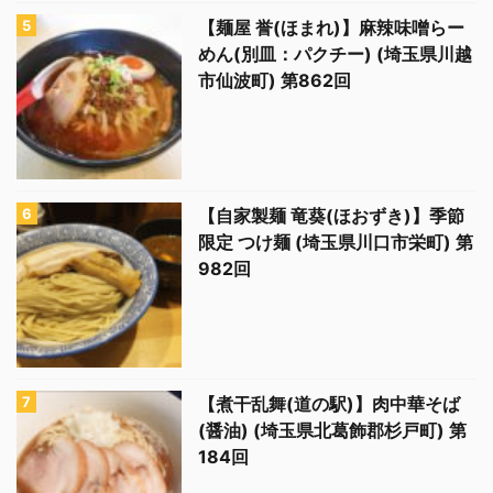
【麺屋 誉(ほまれ)】麻辣味噌らー
めん(別皿：パクチー) (埼玉県川越
市仙波町) 第862回
【自家製麺 竜葵(ほおずき)】季節
限定 つけ麺 (埼玉県川口市栄町) 第
982回
【煮干乱舞(道の駅)】肉中華そば
(醤油) (埼玉県北葛飾郡杉戸町) 第
184回