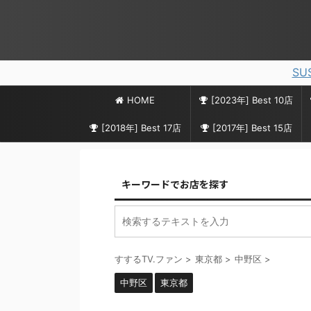
SU
HOME
[2023年] Best 10店
[2018年] Best 17店
[2017年] Best 15店
キーワードでお店を探す
すするTV.ファン
>
東京都
>
中野区
>
中野区
東京都