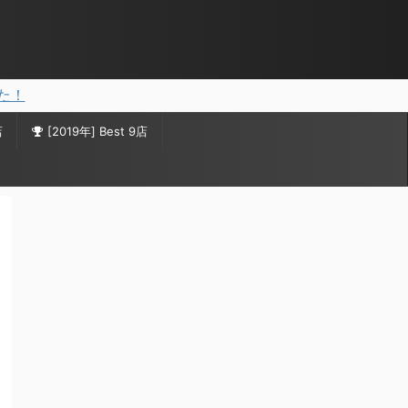
した！
店
[2019年] Best 9店