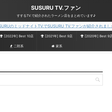
SUSURU TV.ファン
すするTV.で紹介されたラーメン店をまとめています♪
SURUのミッドナイトTV.でSUSURU TV.ファンが紹介されま
[2022年] Best 10店
[2021年] Best 9店
[2020年] Best 9
二郎系
家系