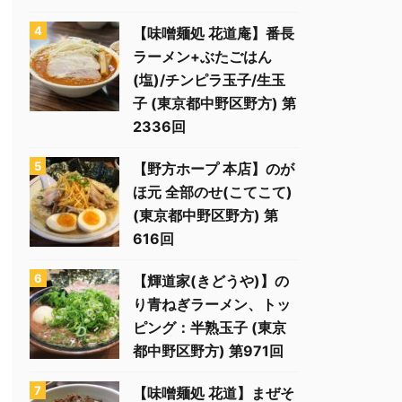
【味噌麺処 花道庵】番長
ラーメン+ぶたごはん
(塩)/チンピラ玉子/生玉
子 (東京都中野区野方) 第
2336回
【野方ホープ 本店】のが
ほ元 全部のせ(こてこて)
(東京都中野区野方) 第
616回
【輝道家(きどうや)】の
り青ねぎラーメン、トッ
ピング：半熟玉子 (東京
都中野区野方) 第971回
【味噌麺処 花道】まぜそ