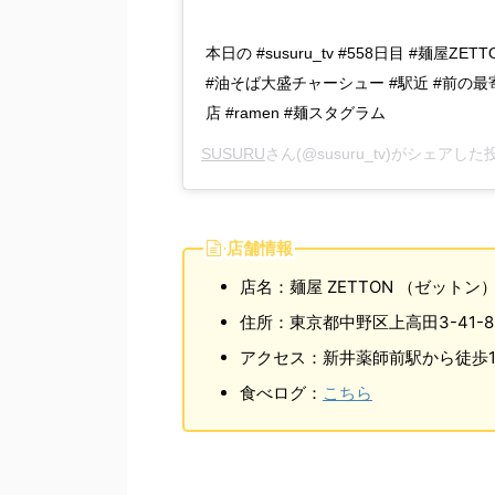
本日の #susuru_tv #558日目 #麺屋ZE
#油そば大盛チャーシュー #駅近 #前の最
店 #ramen #麺スタグラム
SUSURU
さん(@susuru_tv)がシェアした
店舗情報
店名：麺屋 ZETTON （ゼットン
住所：東京都中野区上高田3-41-8
アクセス：新井薬師前駅から徒歩1
食べログ：
こちら