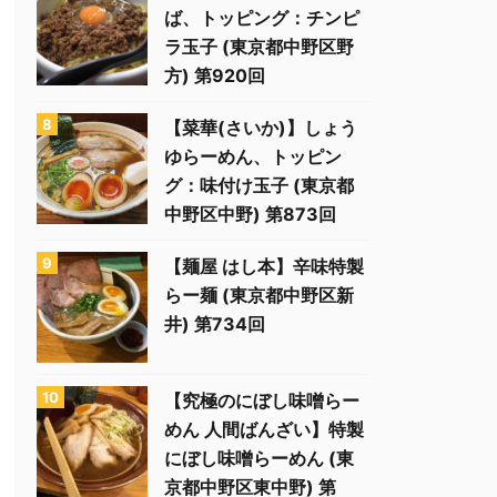
ば、トッピング：チンピ
ラ玉子 (東京都中野区野
方) 第920回
【菜華(さいか)】しょう
ゆらーめん、トッピン
グ：味付け玉子 (東京都
中野区中野) 第873回
【麺屋 はし本】辛味特製
らー麺 (東京都中野区新
井) 第734回
【究極のにぼし味噌らー
めん 人間ばんざい】特製
にぼし味噌らーめん (東
京都中野区東中野) 第