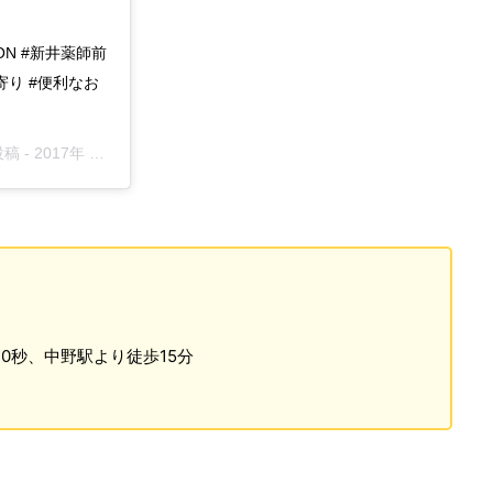
TTON #新井薬師前
寄り #便利なお
投稿 -
2017年 5月月16日午前4時53分PDT
）
0秒、中野駅より徒歩15分