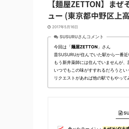
【麺屋ZETTON】ま
ュー (東京都中野区上高田
2017年5月16日
SUSURUさんコメント
今回は「
麺屋ZETTON
」さん
昔SUSURUが住んでいた駅から一番
もう新井薬師には住んでいませんが、
いつでもこの味がすすれるだろうとい
リクエストがあれば他の駅でもやって
S
食べたラーメン：
まぜそば(大