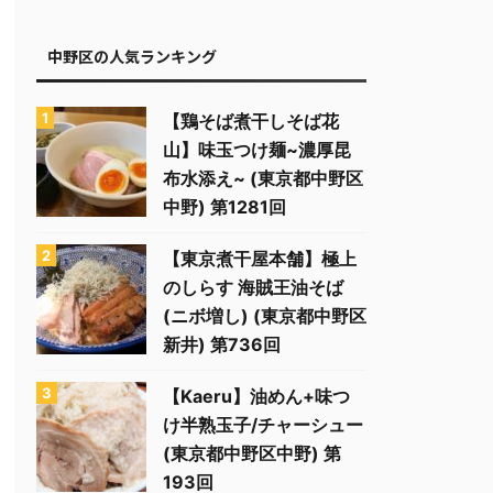
中野区の人気ランキング
【鶏そば煮干しそば花
山】味玉つけ麺~濃厚昆
布水添え~ (東京都中野区
中野) 第1281回
【東京煮干屋本舗】極上
のしらす 海賊王油そば
(ニボ増し) (東京都中野区
新井) 第736回
【Kaeru】油めん+味つ
け半熟玉子/チャーシュー
(東京都中野区中野) 第
193回