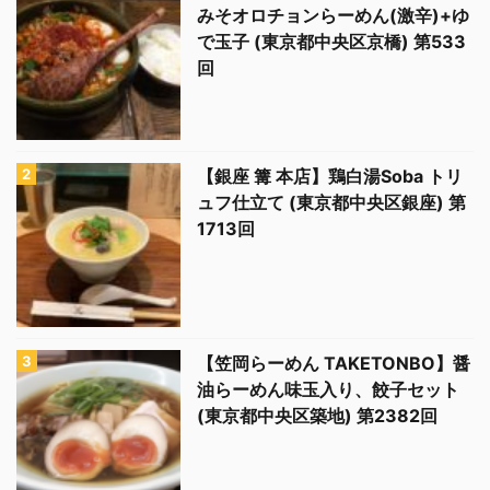
みそオロチョンらーめん(激辛)+ゆ
で玉子 (東京都中央区京橋) 第533
回
【銀座 篝 本店】鶏白湯Soba トリ
ュフ仕立て (東京都中央区銀座) 第
1713回
【笠岡らーめん TAKETONBO】醤
油らーめん味玉入り、餃子セット
(東京都中央区築地) 第2382回