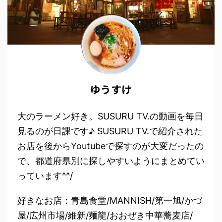
ゆうすけ
大のラーメン好き。SUSURU TV.の動画を毎日
見るのが日課です♪ SUSURU TV.で紹介された
お店を後からYoutubeで探すのが大変だったの
で、都道府県別に探しやすいようにまとめてい
っています^^/
好きなお店：青島食堂/MANNISH/第一旭/かづ
屋/広州市場/維新/麺龍/おおぜき中華蕎麦店/