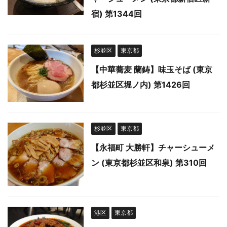
宿) 第1344回
杉並区
東京都
【中華蕎麦 蘭鋳】味玉そば (東京
都杉並区堀ノ内) 第1426回
杉並区
東京都
【永福町 大勝軒】チャーシューメ
ン (東京都杉並区和泉) 第310回
港区
東京都