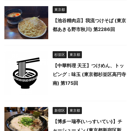
東京都
【池谷精肉店】我流つけそば (東京
都あきる野市秋川) 第2286回
杉並区
東京都
【中華料理 天王】つけめん、トッ
ピング：味玉 (東京都杉並区高円寺
南) 第175回
新宿区
東京都
【博多一瑞亭(いっすいてい)】チ
ャーシューメン (東京都新宿区新