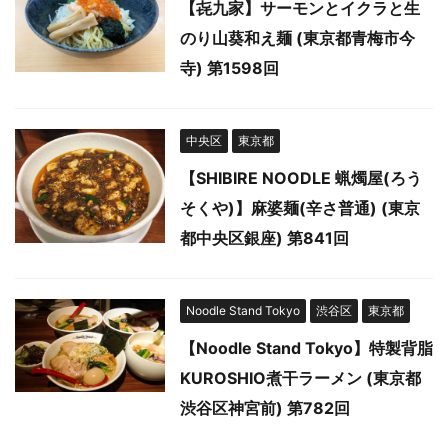
【㐂九家】サーモンとイクラと生
のり山葵和え麺 (東京都青梅市今
寺) 第1598回
中央区
東京都
【SHIBIRE NOODLE 蝋燭屋(ろう
そくや)】麻婆麺(辛さ普通) (東京
都中央区銀座) 第841回
Noodle Stand Tokyo
渋谷区
東京都
【Noodle Stand Tokyo】特製背脂
KUROSHIO煮干ラーメン (東京都
渋谷区神宮前) 第782回