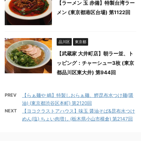
【ラーメン 玉 赤備】特製台湾ラー
メン (東京都港区台場) 第1122回
品川区
東京都
【武蔵家 大井町店】朝ラー並、ト
ッピング：チャーシュー3枚 (東京
都品川区東大井) 第944回
PREV
【らぁ麺や 嶋】特製しおらぁ麺、鰹昆布水つけ麺(醤
油) (東京都渋谷区本町) 第2120回
NEXT
【ヨコクラストアハウス】味玉 醤油そば&昆布水つけ
めん(塩) ちょい肉増し (栃木県小山市横倉) 第2147回