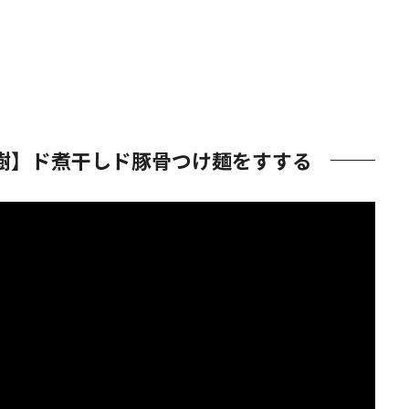
樹】ド煮干しド豚骨つけ麺をすする