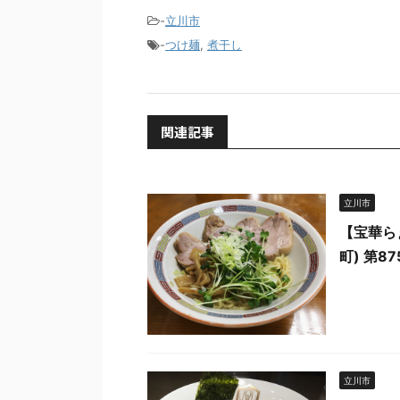
-
立川市
-
つけ麺
,
煮干し
関連記事
立川市
【宝華ら
町) 第87
立川市