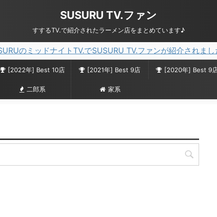
SUSURU TV.ファン
すするTV.で紹介されたラーメン店をまとめています♪
SURUのミッドナイトTV.でSUSURU TV.ファンが紹介されま
[2022年] Best 10店
[2021年] Best 9店
[2020年] Best 9
二郎系
家系