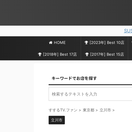
SU
HOME
[2023年] Best 10店
[2018年] Best 17店
[2017年] Best 15店
キーワードでお店を探す
すするTV.ファン
>
東京都
>
立川市
>
立川市