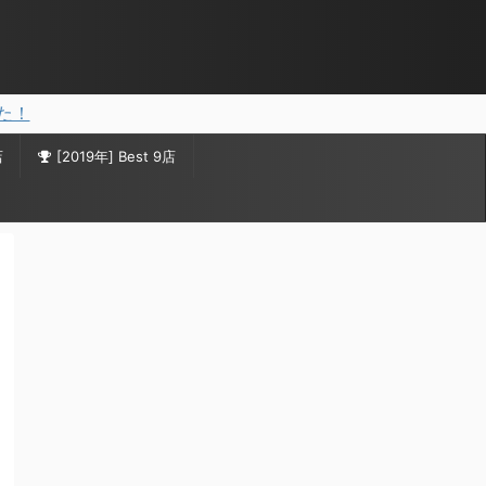
した！
店
[2019年] Best 9店