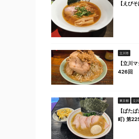
【えびそ
立川市
【立川マ
426回
東京都
立川
【ぱたぱ
町) 第22