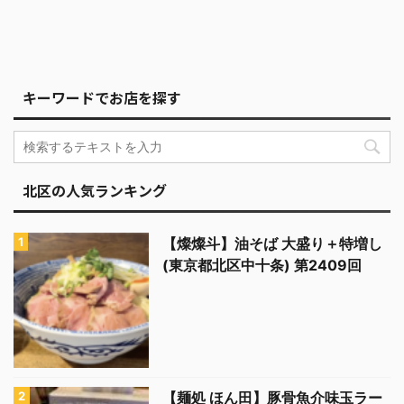
キーワードでお店を探す
北区の人気ランキング
【燦燦斗】油そば 大盛り＋特増し
(東京都北区中十条) 第2409回
【麺処 ほん田】豚骨魚介味玉ラー