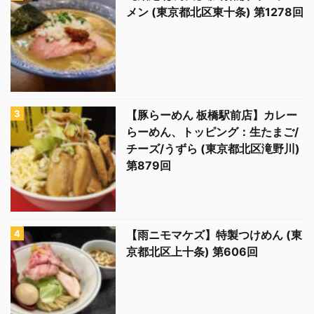
メン (東京都北区東十条) 第1278回
【豚らーめん 板橋駅前店】カレー
らーめん、トッピング：生たまご/
チーズ/うずら (東京都北区滝野川)
第879回
【雨ニモマケズ】特製つけめん (東
京都北区上十条) 第606回