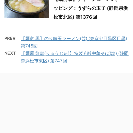
ッピング：うずらの玉子 (静岡県浜
松市北区) 第1376回
PREV
【麺家 黒】のり味玉ラーメン(並) (東京都目黒区目黒)
第745回
NEXT
【麺屋 龍壽(りゅうじゅ)】特製芳醇中華そば(塩) (静岡
県浜松市東区) 第747回