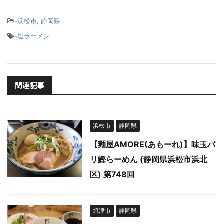
-
浜松市
,
静岡県
-
塩ラーメン
関連記事
浜松市
静岡県
【麺屋AMORE(あもーれ)】味玉バ
リ鰹らーめん (静岡県浜松市浜北
区) 第748回
焼津市
静岡県