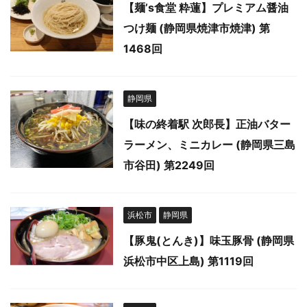
【麺’s食堂 粋蓮】プレミアム醤油
つけ麺 (静岡県焼津市焼津) 第
1468回
静岡県
【味の終着駅 次郎長】正油バター
ラーメン、ミニカレー (静岡県三島
市谷田) 第2249回
浜松市
静岡県
【豚鬼(とんき)】味玉豚骨 (静岡県
浜松市中区上島) 第1119回