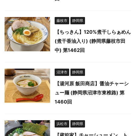
藤枝市
静岡県
【ちっきん】120%煮干しらぁめん
(煮干香油入り) (静岡県藤枝市田
中) 第1462回
沼津市
静岡県
【湯河原 飯田商店】醤油チャーシ
ュー麺 (静岡県沼津市東椎路) 第
1460回
浜松市
静岡県
【蔵前家】チャーシューメン、ト