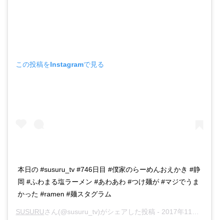
この投稿をInstagramで見る
本日の #susuru_tv #746日目 #僕家のらーめんおえかき #静
岡 #ふわまる塩ラーメン #あわあわ #つけ麺が #マジでうま
かった #ramen #麺スタグラム
SUSURU
さん(@susuru_tv)がシェアした投稿 -
2017年11月月20日午前7時30分PST