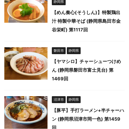
静岡県
【めん奏心(そうしん)】特製鶏出
汁 特製中華そば (静岡県島田市金
谷栄町) 第1117回
磐田市
静岡県
【ヤマシロ】チャーシューつけめ
ん (静岡県磐田市富士見台) 第
1469回
沼津市
静岡県
【豚平】手打ラーメン+半チャーハ
ン (静岡県沼津市岡一色) 第1459
回