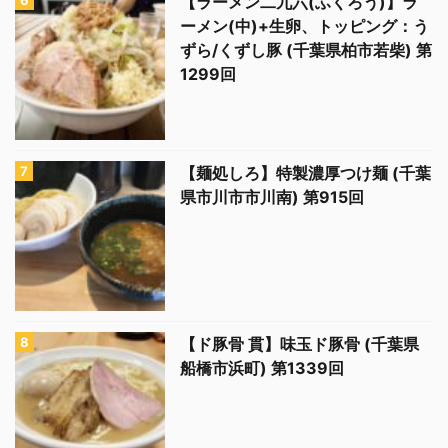
【ラーメン二九六(ふくろう)】ラ
ーメン(中)+生卵、トッピング：う
ずら/くずし豚 (千葉県柏市若柴) 第
1299回
【麺処しろ】特製濃厚つけ麺 (千葉
県市川市市川南) 第915回
【ド豚骨 貫】味玉ド豚骨 (千葉県
船橋市浜町) 第1339回