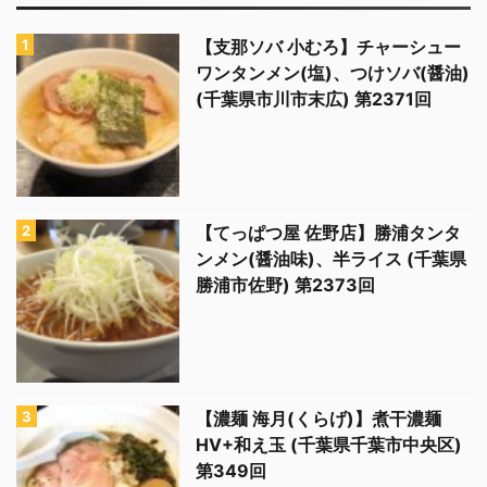
【支那ソバ 小むろ】チャーシュー
ワンタンメン(塩)、つけソバ(醤油)
(千葉県市川市末広) 第2371回
【てっぱつ屋 佐野店】勝浦タンタ
ンメン(醤油味)、半ライス (千葉県
勝浦市佐野) 第2373回
【濃麺 海月(くらげ)】煮干濃麺
HV+和え玉 (千葉県千葉市中央区)
第349回