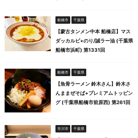
船橋市
千葉県
【蒙古タンメン中本 船橋店】マス
ダッカルビ+のり/誠ラー油 (千葉県
船橋市浜町) 第1331回
船橋市
千葉県
【魚骨ラーメン 鈴木さん】鈴木さ
んままぜそば+プレミアムトッピン
グ (千葉県船橋市前原西) 第261回
市川市
千葉県