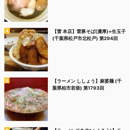
【雷 本店】雷豚そば(濃厚)+生玉子
(千葉県松戸市北松戸) 第294回
【ラーメン ししょう】麻婆麺 (千
葉県柏市若柴) 第1793回