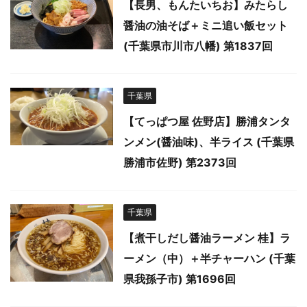
【長男、もんたいちお】みたらし
醤油の油そば＋ミニ追い飯セット
(千葉県市川市八幡) 第1837回
千葉県
【てっぱつ屋 佐野店】勝浦タンタ
ンメン(醤油味)、半ライス (千葉県
勝浦市佐野) 第2373回
千葉県
【煮干しだし醤油ラーメン 桂】ラ
ーメン（中）＋半チャーハン (千葉
県我孫子市) 第1696回