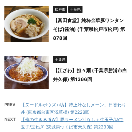
松戸市
千葉県
【富田食堂】純粋金華豚ワンタン
そば(醤油) (千葉県松戸市松戸) 第
878回
千葉県
【江ざわ】担々麺 (千葉県勝浦市白
井久保) 第1366回
PREV
【ヌードルボウズ n坊】特上汁なしメーン、日替わり
丼 (東京都台東区浅草橋) 第2228回
NEXT
【俺の生きる道W】豚ラーメン汁なし＋生玉子/ゆで
玉子/玉ねぎ (茨城県つくば市天久保) 第2230回