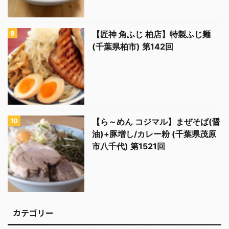
【匠神 角ふじ 柏店】特製ふじ麺
(千葉県柏市) 第142回
【ら～めん コジマル】まぜそば(醤
油)+豚増し/カレー粉 (千葉県茂原
市八千代) 第1521回
カテゴリー