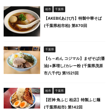
柏市
千葉県
【AKEBI(あけび)】特製中華そば
(千葉県柏市柏) 第870回
千葉県
【ら～めん コジマル】まぜそば(醤
油)+豚増し/カレー粉 (千葉県茂原
市八千代) 第1521回
柏市
千葉県
【匠神 角ふじ 柏店】特製ふじ麺
(千葉県柏市) 第142回