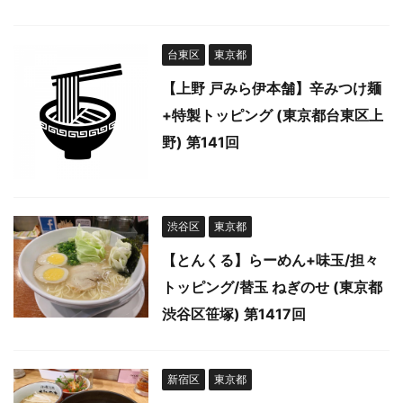
台東区
東京都
【上野 戸みら伊本舗】辛みつけ麺
+特製トッピング (東京都台東区上
野) 第141回
渋谷区
東京都
【とんくる】らーめん+味玉/担々
トッピング/替玉 ねぎのせ (東京都
渋谷区笹塚) 第1417回
新宿区
東京都