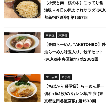
【小麦と肉 桃の木】こってり醤
油味＋今日の気まぐれサラダ (東京
都新宿区新宿) 第1557回
中央区
東京都
【笠岡らーめん TAKETONBO】醤
油らーめん味玉入り、餃子セット
(東京都中央区築地) 第2382回
世田谷区
東京都
【ちばから 経堂店】らーめん豚一
切れ+豚1枚/のり/レン草/生卵 (東
京都世田谷区宮坂) 第1538回