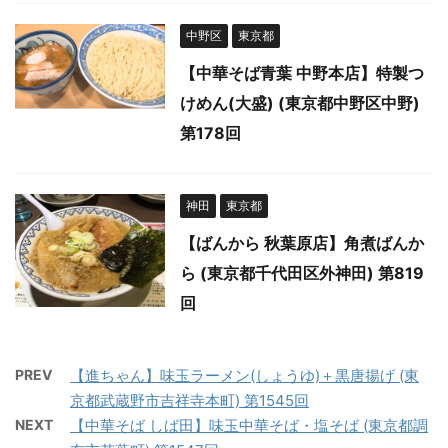
中野区
東京都
【中華そば青葉 中野本店】特製つ
けめん(大盛) (東京都中野区中野)
第178回
神田
東京都
【ばんから 秋葉原店】角煮ばんか
ら (東京都千代田区外神田) 第819
回
PREV
【進ちゃん】味玉ラーメン(しょうゆ)＋黒唐揚げ (東
京都武蔵野市吉祥寺本町) 第1545回
NEXT
【中華そば しば田】味玉中華そば・塩そば (東京都調