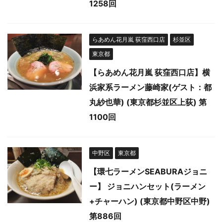
1258回
らあめん花月嵐 荻窪西口店
杉並区
東京都
【らあめん花月嵐 荻窪西口店】横
浜家系ラーメン藤崎家(ゲスト：都
丸紗也華) (東京都杉並区上荻) 第
1100回
中野区
東京都
【環七ラーメンSEABURAジョニ
ー】 ジョニハンセット(ラーメン
+チャーハン) (東京都中野区中野)
第886回