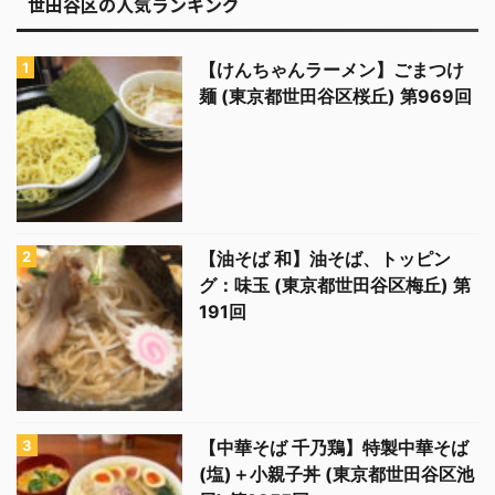
世田谷区の人気ランキング
【けんちゃんラーメン】ごまつけ
麺 (東京都世田谷区桜丘) 第969回
【油そば 和】油そば、トッピン
グ：味玉 (東京都世田谷区梅丘) 第
191回
【中華そば 千乃鶏】特製中華そば
(塩)＋小親子丼 (東京都世田谷区池