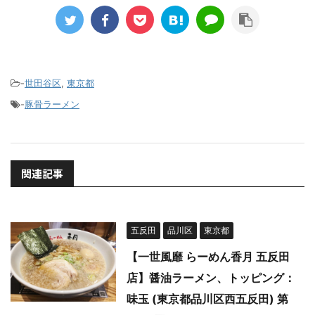
-
世田谷区
,
東京都
-
豚骨ラーメン
関連記事
五反田
品川区
東京都
【一世風靡 らーめん香月 五反田
店】醤油ラーメン、トッピング：
味玉 (東京都品川区西五反田) 第