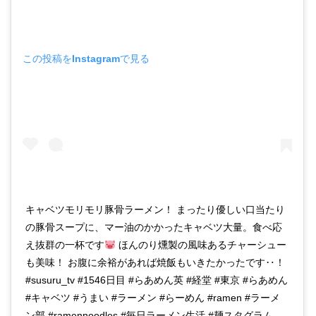
この投稿をInstagramで見る
キャベツモリモリ豚骨ラーメン！ まったり優しい口当たり
の豚骨スープに、マー油のかかったキャベツ大量。食べ応
え抜群の一杯です
ほんのり燻製の風味あるチャーシュー
も美味！ お腹に余裕があれば焼飯もいきたかったです‥！
#susuru_tv #1546日目 #らあめん英 #経堂 #東京 #らあめん
#キャベツ #うまい #ラーメン #らーめん #ramen #ラーメ
ン部 #ramennoodles #毎日ラーメン生活 #麺スタグラム