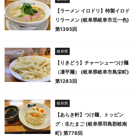
【ラーメン イロドリ】特製イロド
リラーメン (岐阜県岐阜市北一色)
第1395回
岐阜県
【りきどう】チャーシューつけ麺
（凄平麺） (岐阜県岐阜市島栄町)
第1283回
岐阜県
【あらき軒】つけ麺、トッピン
グ：生たまご (岐阜県羽島郡岐南
町) 第778回