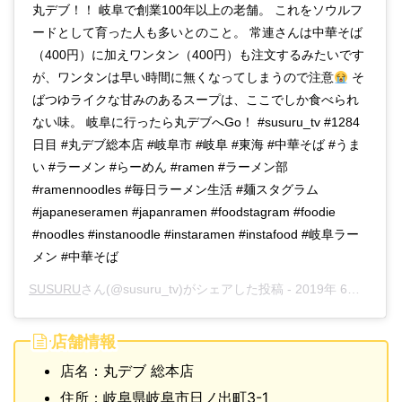
丸デブ！！ 岐阜で創業100年以上の老舗。 これをソウルフ
ードとして育った人も多いとのこと。 常連さんは中華そば
（400円）に加えワンタン（400円）も注文するみたいです
が、ワンタンは早い時間に無くなってしまうので注意
そ
ばつゆライクな甘みのあるスープは、ここでしか食べられ
ない味。 岐阜に行ったら丸デブへGo！ #susuru_tv #1284
日目 #丸デブ総本店 #岐阜市 #岐阜 #東海 #中華そば #うま
い #ラーメン #らーめん #ramen #ラーメン部
#ramennoodles #毎日ラーメン生活 #麺スタグラム
#japaneseramen #japanramen #foodstagram #foodie
#noodles #instanoodle #instaramen #instafood #岐阜ラー
メン #中華そば
SUSURU
さん(@susuru_tv)がシェアした投稿 -
2019年 6月月20日午後6時33分PDT
店舗情報
店名：丸デブ 総本店
住所：岐阜県岐阜市日ノ出町3-1