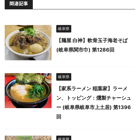
関連記事
岐阜県
【麺屋 白神】軟骨玉子海老そば
(岐阜県関市巾) 第1286回
岐阜県
【家系ラーメン 稲葉家】ラーメ
ン、トッピング：燻製チャーシュ
ー (岐阜県岐阜市上土居) 第1396
回
岐阜県