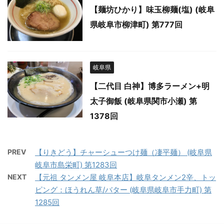
【麺坊ひかり】味玉柳麺(塩) (岐阜
県岐阜市柳津町) 第777回
岐阜県
【二代目 白神】博多ラーメン+明
太子御飯 (岐阜県関市小瀬) 第
1378回
PREV
【りきどう】チャーシューつけ麺（凄平麺） (岐阜県
岐阜市島栄町) 第1283回
NEXT
【元祖 タンメン屋 岐阜本店】岐阜タンメン2辛、トッ
ピング：ほうれん草/バター (岐阜県岐阜市手力町) 第
1285回