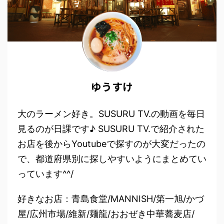
ゆうすけ
大のラーメン好き。SUSURU TV.の動画を毎日
見るのが日課です♪ SUSURU TV.で紹介された
お店を後からYoutubeで探すのが大変だったの
で、都道府県別に探しやすいようにまとめてい
っています^^/
好きなお店：青島食堂/MANNISH/第一旭/かづ
屋/広州市場/維新/麺龍/おおぜき中華蕎麦店/