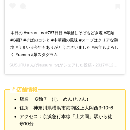
本日の #susuru_tv #787日目 #年越しそばもどき塩 #宅麺
#G麺7 #そばのコシと #中華麺の風味 #スープはクリアな鶏
塩 #うまい #今年もありがとうございました #来年もよろし
く #ramen #麺スタグラム
SUSURU
さん(@susuru_tv)がシェアした投稿 -
2017年12月月31日午前6時19分PST
店舗情報
店名： G麺７ （じーめんせぶん）
住所：神奈川県横浜市港南区上大岡西3-10-6
アクセス：京浜急行本線「上大岡」駅から徒
歩10分