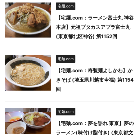
宅麺.com
【宅麺.com：ラーメン富士丸 神谷
本店】元祖ブタカスアブラ富士丸
(東京都北区神谷) 第1152回
宅麺.com
【宅麺.com：寿製麺よしかわ】か
きそば (埼玉県川越市今福) 第1154
回
宅麺.com
【宅麺.com：夢を語れ 東京】夢の
ラーメン(味付け脂付き) (東京都文