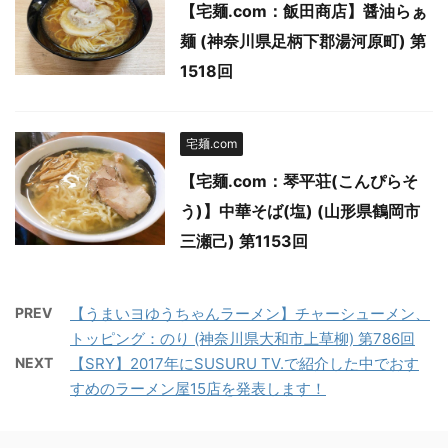
【宅麺.com：飯田商店】醤油らぁ
麺 (神奈川県足柄下郡湯河原町) 第
1518回
宅麺.com
【宅麺.com：琴平荘(こんぴらそ
う)】中華そば(塩) (山形県鶴岡市
三瀬己) 第1153回
PREV
【うまいヨゆうちゃんラーメン】チャーシューメン、
トッピング：のり (神奈川県大和市上草柳) 第786回
NEXT
【SRY】2017年にSUSURU TV.で紹介した中でおす
すめのラーメン屋15店を発表します！