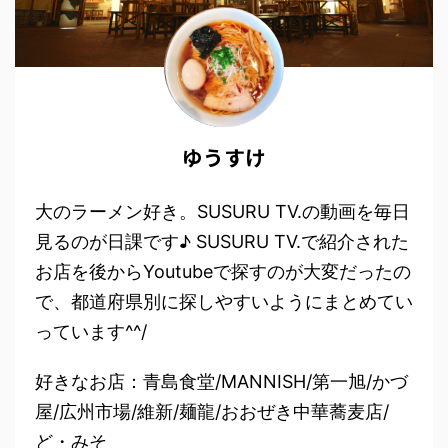
ゆうすけ
大のラーメン好き。SUSURU TV.の動画を毎日
見るのが日課です♪ SUSURU TV.で紹介された
お店を後からYoutubeで探すのが大変だったの
で、都道府県別に探しやすいようにまとめてい
っています^^/
好きなお店：青島食堂/MANNISH/第一旭/かづ
屋/広州市場/維新/麺龍/おおぜき中華蕎麦店/
ど・みそ