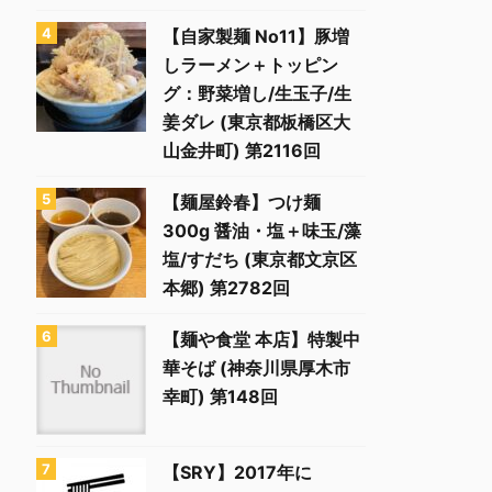
【自家製麺 No11】豚増
しラーメン＋トッピン
グ：野菜増し/生玉子/生
姜ダレ (東京都板橋区大
山金井町) 第2116回
【麺屋鈴春】つけ麺
300g 醤油・塩＋味玉/藻
塩/すだち (東京都文京区
本郷) 第2782回
【麺や食堂 本店】特製中
華そば (神奈川県厚木市
幸町) 第148回
【SRY】2017年に