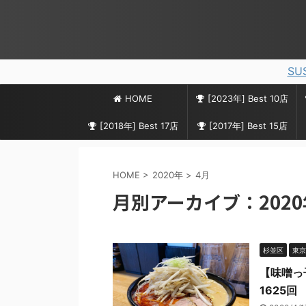
SU
HOME
[2023年] Best 10店
[2018年] Best 17店
[2017年] Best 15店
HOME
>
2020年
>
4月
月別アーカイブ：2020
杉並区
東京
【味噌っ
1625回