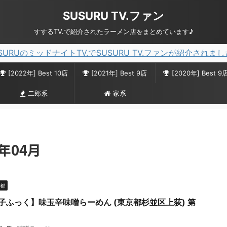
SUSURU TV.ファン
すするTV.で紹介されたラーメン店をまとめています♪
SURUのミッドナイトTV.でSUSURU TV.ファンが紹介されま
[2022年] Best 10店
[2021年] Best 9店
[2020年] Best 9
二郎系
家系
年04月
都
子ふっく】味玉辛味噌らーめん (東京都杉並区上荻) 第