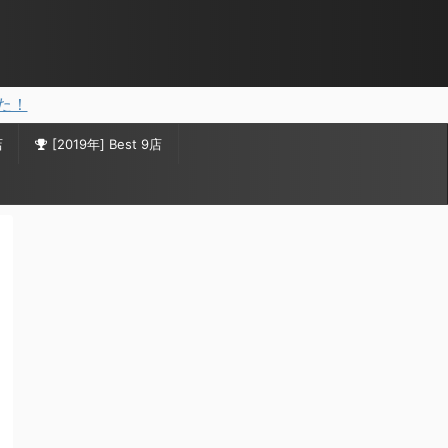
した！
店
[2019年] Best 9店