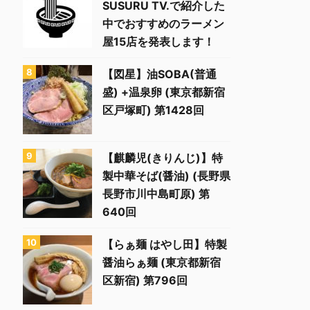
SUSURU TV.で紹介した
中でおすすめのラーメン
屋15店を発表します！
【図星】油SOBA(普通
盛) +温泉卵 (東京都新宿
区戸塚町) 第1428回
【麒麟児(きりんじ)】特
製中華そば(醤油) (長野県
長野市川中島町原) 第
640回
【らぁ麺 はやし田】特製
醤油らぁ麺 (東京都新宿
区新宿) 第796回