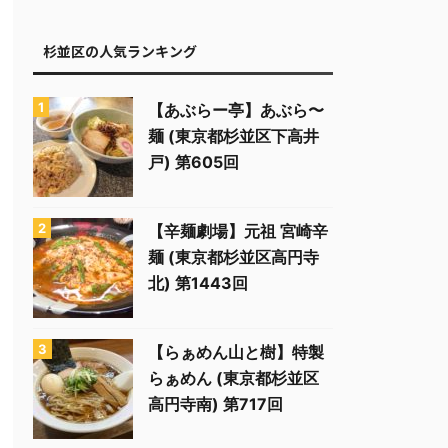
杉並区の人気ランキング
【あぶらー亭】あぶら〜
麺 (東京都杉並区下高井
戸) 第605回
【辛麺劇場】元祖 宮崎辛
麺 (東京都杉並区高円寺
北) 第1443回
【らぁめん山と樹】特製
らぁめん (東京都杉並区
高円寺南) 第717回