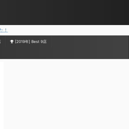
した！
店
[2019年] Best 9店