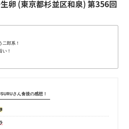
卵 (東京都杉並区和泉) 第356回
う二郎系！
旨い！
USURUさん食後の感想！
卵
ラ