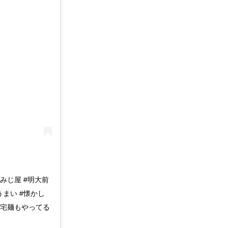
ンもみじ屋 #明大前
うまい #懐かし
#宅麺もやってる