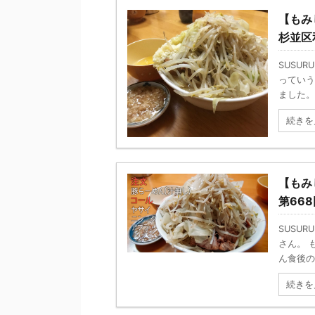
【もみ
杉並区和
SUSU
っていう
ました。
続きを
【もみ
第668
SUSU
さん。 
ん食後の感
続きを