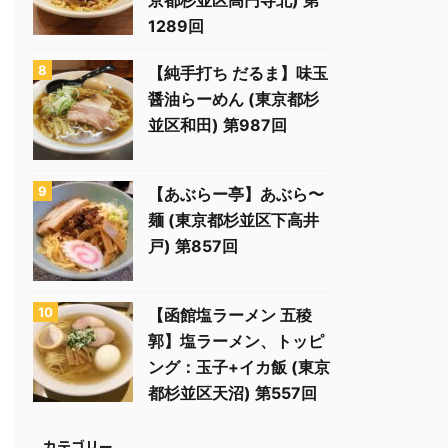
京都杉並区高円寺北) 第
1289回
【純手打ち だるま】味玉
醤油らーめん (東京都杉
並区和田) 第987回
【あぶらー亭】あぶら〜
麺 (東京都杉並区下高井
戸) 第857回
【函館塩ラーメン 五稜
郭】塩ラーメン、トッピ
ング：玉子+イカ飯 (東京
都杉並区天沼) 第557回
カテゴリー