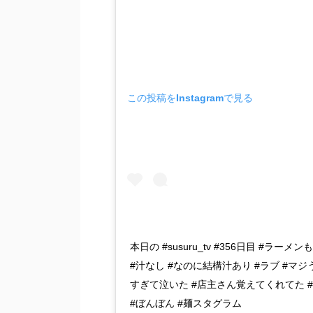
この投稿をInstagramで見る
本日の #susuru_tv #356日目 #ラーメ
#汁なし #なのに結構汁あり #ラブ #マジ
すぎて泣いた #店主さん覚えてくれてた 
#ぼんぼん #麺スタグラム