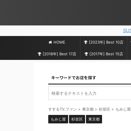
SU
HOME
[2023年] Best 10店
[2018年] Best 17店
[2017年] Best 15店
キーワードでお店を探す
すするTV.ファン
>
東京都
>
杉並区
>
もみじ屋
もみじ屋
杉並区
東京都