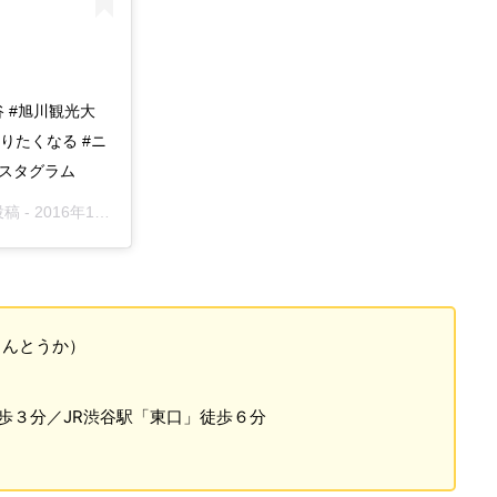
渋谷 #旭川観光大
りたくなる #ニ
麺スタグラム
投稿 -
2016年10月月12日午前8時46分PDT
さんとうか）
歩３分／JR渋谷駅「東口」徒歩６分