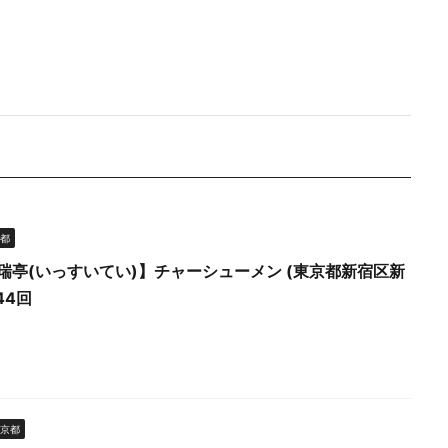
都
瑞亭(いっすいてい)】チャーシューメン (東京都新宿区新
44回
京都