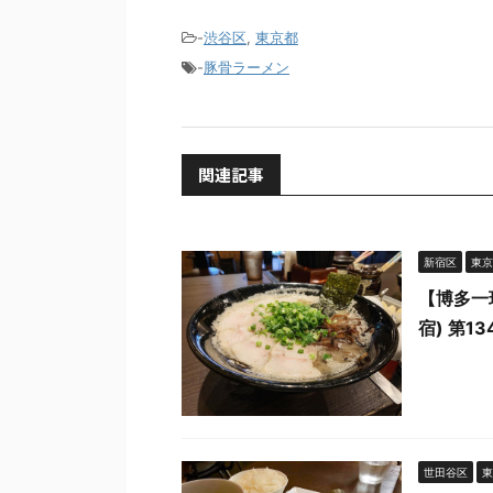
-
渋谷区
,
東京都
-
豚骨ラーメン
関連記事
新宿区
東京
【博多一
宿) 第13
世田谷区
東