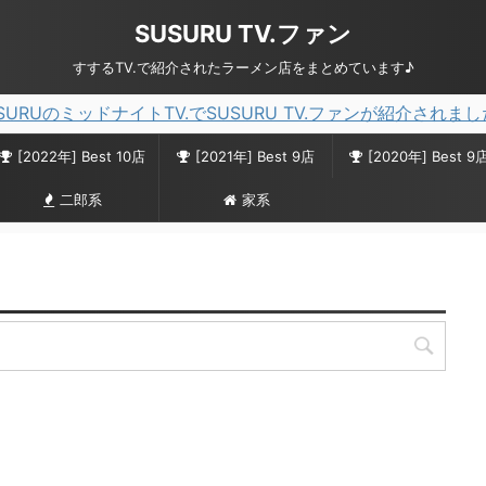
SUSURU TV.ファン
すするTV.で紹介されたラーメン店をまとめています♪
SURUのミッドナイトTV.でSUSURU TV.ファンが紹介されま
[2022年] Best 10店
[2021年] Best 9店
[2020年] Best 9
二郎系
家系