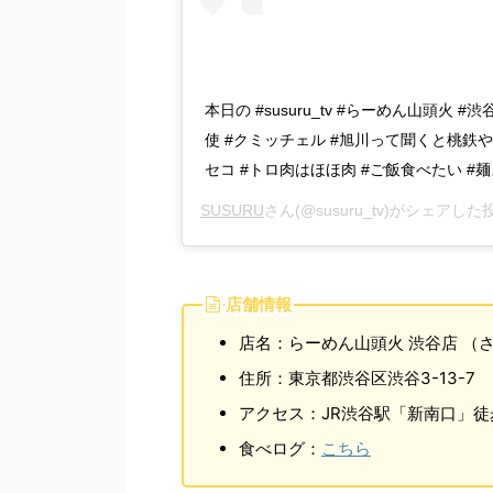
本日の #susuru_tv #らーめん山頭火 #
使 #クミッチェル #旭川って聞くと桃鉄や
セコ #トロ肉はほほ肉 #ご飯食べたい #
SUSURU
さん(@susuru_tv)がシェアした
店舗情報
店名：らーめん山頭火 渋谷店 （
住所：東京都渋谷区渋谷3-13-7
アクセス：JR渋谷駅「新南口」徒
食べログ：
こちら