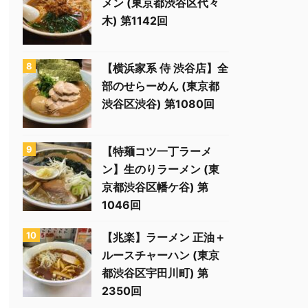
メン (東京都渋谷区代々
木) 第1142回
【横浜家系 侍 渋谷店】全
部のせらーめん (東京都
渋谷区渋谷) 第1080回
【特麺コツ一丁ラーメ
ン】生のりラーメン (東
京都渋谷区幡ケ谷) 第
1046回
【兆楽】ラーメン 正油＋
ルースチャーハン (東京
都渋谷区宇田川町) 第
2350回