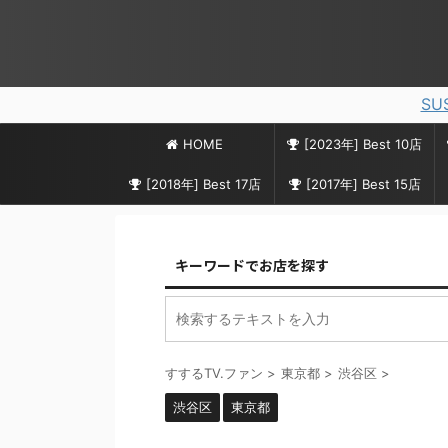
SU
HOME
[2023年] Best 10店
[2018年] Best 17店
[2017年] Best 15店
キーワードでお店を探す
すするTV.ファン
>
東京都
>
渋谷区
>
渋谷区
東京都