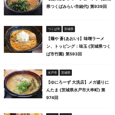
県つくばみらい市細代) 第939回
つくば市
茨城県
【麺や 蒼(あおい)】味噌ラーメ
ン、トッピング：味玉 (茨城県つく
ば市竹園) 第593回
水戸市
茨城県
【ゆにろーず 大洗店】メガ盛りに
んたま (茨城県水戸市大串町) 第
974回