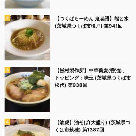
【つくばらーめん 鬼者語】熊と水
(茨城県つくば市榎戸) 第941回
【飯村製作所】中華蕎麦(醤油)、
トッピング：味玉 (茨城県つくば市
松代) 第938回
【油虎】油そば(大盛り) (茨城県つ
くば市筑穂) 第1387回