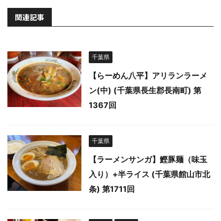
関連記事
千葉県
【らーめん八平】アリランラーメ
ン(中) (千葉県長生郡長南町) 第
1367回
千葉県
【ラーメンサンガ】鰹豚麺（味玉
入り）+半ライス (千葉県館山市北
条) 第1711回