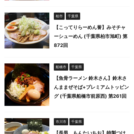
柏市
千葉県
【こってりらーめん誉】みそチャ
ーシューめん (千葉県柏市旭町) 第
872回
船橋市
千葉県
【魚骨ラーメン 鈴木さん】鈴木さ
んままぜそば+プレミアムトッピン
グ (千葉県船橋市前原西) 第261回
市川市
千葉県
【長男、もんたいちお】特製つけ