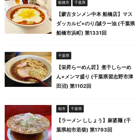
船橋市
千葉県
【蒙古タンメン中本 船橋店】マス
ダッカルビ+のり/誠ラー油 (千葉県
船橋市浜町) 第1331回
千葉県
【栄昇らーめん匠】煮干しらーめ
ん+メンマ盛り (千葉県習志野市津
田沼) 第1102回
柏市
千葉県
【ラーメン ししょう】麻婆麺 (千
葉県柏市若柴) 第1793回