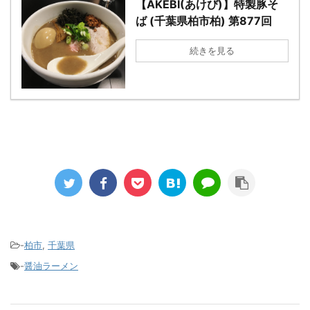
【AKEBI(あけび)】特製豚そ
ば (千葉県柏市柏) 第877回
続きを見る
-
柏市
,
千葉県
-
醤油ラーメン