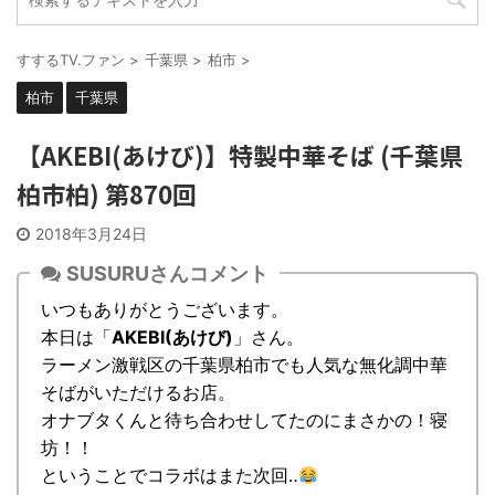
すするTV.ファン
>
千葉県
>
柏市
>
柏市
千葉県
【AKEBI(あけび)】特製中華そば (千葉県
柏市柏) 第870回
2018年3月24日
SUSURUさんコメント
いつもありがとうございます。
本日は「
AKEBI(あけび)
」さん。
ラーメン激戦区の千葉県柏市でも人気な無化調中華
そばがいただけるお店。
オナブタくんと待ち合わせしてたのにまさかの！寝
坊！！
ということでコラボはまた次回‥