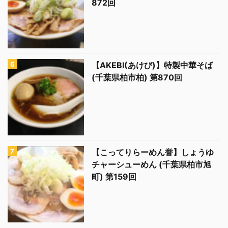
872回
【AKEBI(あけび)】特製中華そば
(千葉県柏市柏) 第870回
【こってりらーめん誉】しょうゆ
チャーシューめん (千葉県柏市旭
町) 第159回