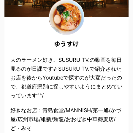
ゆうすけ
大のラーメン好き。SUSURU TV.の動画を毎日
見るのが日課です♪ SUSURU TV.で紹介された
お店を後からYoutubeで探すのが大変だったの
で、都道府県別に探しやすいようにまとめてい
っています^^/
好きなお店：青島食堂/MANNISH/第一旭/かづ
屋/広州市場/維新/麺龍/おおぜき中華蕎麦店/
ど・みそ