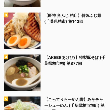
【匠神 角ふじ 柏店】特製ふじ麺
(千葉県柏市) 第142回
【AKEBI(あけび)】特製豚そば (千
葉県柏市柏) 第877回
【こってりらーめん誉】みそチャ
ーシューめん (千葉県柏市旭町) 第