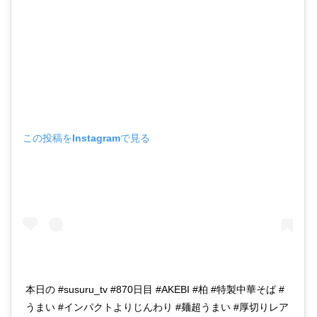
この投稿をInstagramで見る
本日の #susuru_tv #870日目 #AKEBI #柏 #特製中華そば #
うまい #インパクトよりじんわり #麺超うまい #厚切りレア