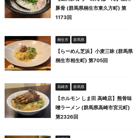
豚骨 (群馬県桐生市東久方町) 第
1173回
桐生市
群馬県
【らーめん芝浜】小麦三昧 (群馬県
桐生市相生町) 第705回
高崎市
群馬県
【ホルモン しま田 高崎店】熊骨味
噌ラーメン (群馬県高崎市宮元町)
第2326回