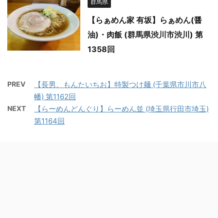
群馬県
【らぁめん家 有坂】らぁめん(醤
油)・肉飯 (群馬県渋川市渋川) 第
1358回
PREV
【長男、もんたいちお】特製つけ麺 (千葉県市川市八
幡) 第1162回
NEXT
【らーめんどんぐり】らーめん並 (埼玉県行田市埼玉)
第1164回