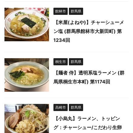
館林市
群馬県
【米屋(よねや)】チャーシューメ
ン塩 (群馬県館林市大新田町) 第
1234回
桐生市
群馬県
【麺者 侍】透明系塩ラーメン (群
馬県桐生市本町) 第1174回
高崎市
群馬県
【小烏丸】ラーメン、トッピン
グ：チャーシュー/こだわり生卵