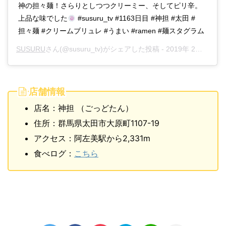
神の担々麺！さらりとしつつクリーミー、そしてピリ辛。
上品な味でした
#susuru_tv #1163日目 #神担 #太田 #
担々麺 #クリームブリュレ #うまい #ramen #麺スタグラム
SUSURU
さん(@susuru_tv)がシェアした投稿 -
2019年 2月月17日午後8時59分PST
店舗情報
店名：神担 （ごっどたん）
住所：群馬県太田市大原町1107-19
アクセス：阿左美駅から2,331m
食べログ：
こちら