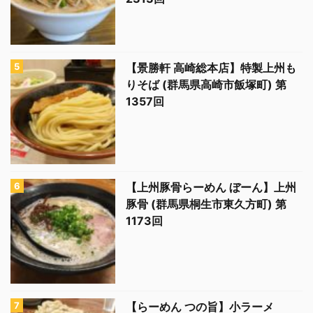
【景勝軒 高崎総本店】特製上州も
りそば (群馬県高崎市飯塚町) 第
1357回
【上州豚骨らーめん ぼーん】上州
豚骨 (群馬県桐生市東久方町) 第
1173回
【らーめん つの旨】小ラーメ