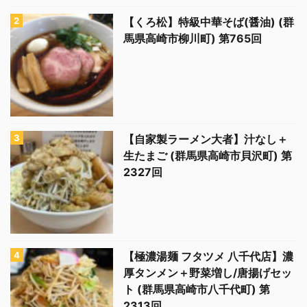
【くろ松】特級中華そば(醤油) (群
馬県高崎市柳川町) 第765回
【自家製ラーメン大者】汁なし＋
生たまご (群馬県高崎市貝沢町) 第
2327回
【極濃湯麺 フタツメ 八千代店】濃
厚タンメン＋野菜増し/唐揚げセッ
ト (群馬県高崎市八千代町) 第
2313回