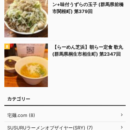
ン+味付うずらの玉子 (群馬県前橋
市関根町) 第379回
【らーめん芝浜】朝らー定食 歌丸
(群馬県桐生市相生町) 第2347回
カテゴリー
宅麺.com (8)
SUSURUラーメンオブザイヤー(SRY) (7)