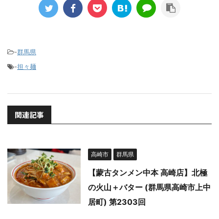
-
群馬県
-
担々麺
関連記事
高崎市
群馬県
【蒙古タンメン中本 高崎店】北極
の火山＋バター (群馬県高崎市上中
居町) 第2303回