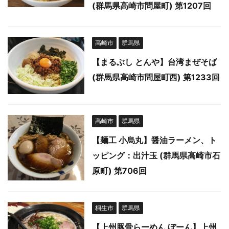
(群馬県高崎市問屋町) 第1207回
高崎市
群馬県
【まるぶし とんや】台湾まぜそば
(群馬県高崎市問屋町西) 第1233回
高崎市
群馬県
【麺工 小烏丸】醤油ラーメン、ト
ッピング：出汁玉 (群馬県高崎市石
原町) 第706回
桐生市
群馬県
【上州豚骨らーめん ぼーん】上州