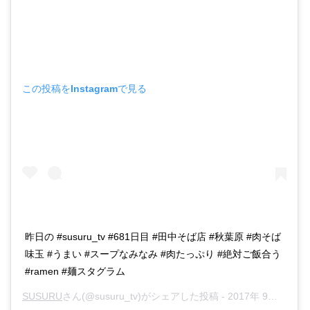
この投稿をInstagramで見る
昨日の #susuru_tv #681日目 #田中そば店 #秋葉原 #肉そば
味玉 #うまい #スープなみなみ #肉たっぷり #絶対ご飯合う
#ramen #麺スタグラム
SUSURU
さん(@susuru_tv)がシェアした投稿 -
2017年 9月月16日午前9時15分PDT