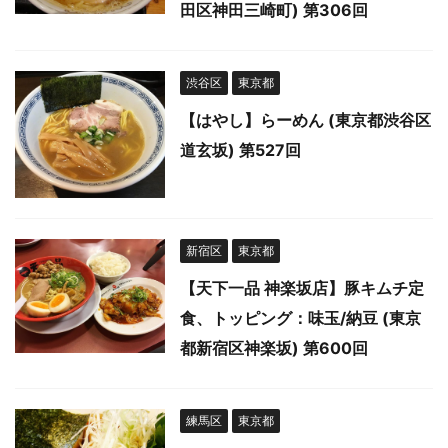
田区神田三崎町) 第306回
渋谷区
東京都
【はやし】らーめん (東京都渋谷区
道玄坂) 第527回
新宿区
東京都
【天下一品 神楽坂店】豚キムチ定
食、トッピング：味玉/納豆 (東京
都新宿区神楽坂) 第600回
練馬区
東京都