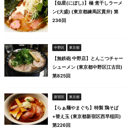
【似星(にぼし)】極 煮干しラーメ
ン(大盛) (東京都練馬区貫井) 第
236回
中野区
東京都
【無鉄砲 中野店】とんこつチャー
シューメン (東京都中野区江古田)
第825回
新宿区
東京都
【らぁ麺やまぐち】特製 鶏そば
+替え玉 (東京都新宿区西早稲田)
第226回