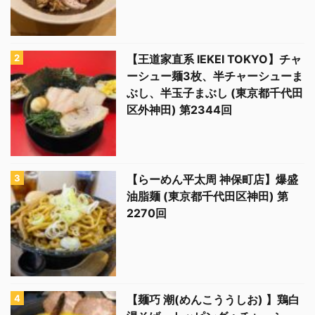
【王道家直系 IEKEI TOKYO】チャ
ーシュー麺3枚、半チャーシューま
ぶし、半玉子まぶし (東京都千代田
区外神田) 第2344回
【らーめん平太周 神保町店】爆盛
油脂麺 (東京都千代田区神田) 第
2270回
【麺巧 潮(めんこううしお) 】鶏白