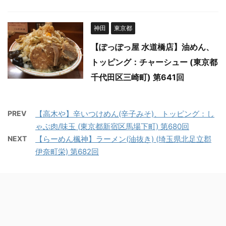
神田
東京都
【ぽっぽっ屋 水道橋店】油めん、
トッピング：チャーシュー (東京都
千代田区三崎町) 第641回
PREV
【高木や】辛いつけめん(辛子みそ)、トッピング：し
ゃぶ肉/味玉 (東京都新宿区馬場下町) 第680回
NEXT
【らーめん楓神】ラーメン(油抜き) (埼玉県北足立郡
伊奈町栄) 第682回