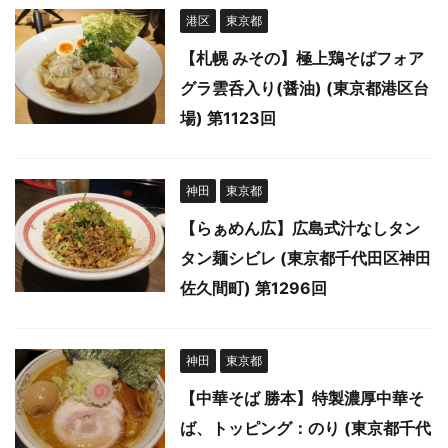
港区
東京都
【札幌 みその】極上鶏そばフォア
グラ雲呑入り(醤油) (東京都港区台
場) 第1123回
神田
東京都
【らぁめん広】広島式汁なしタン
タン麺シビレ (東京都千代田区神田
佐久間町) 第1296回
神田
東京都
【中華そば 勝本】特製濃厚中華そ
ば、トッピング：のり (東京都千代