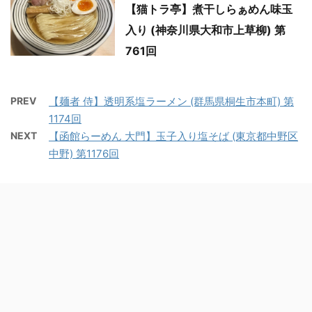
【猫トラ亭】煮干しらぁめん味玉
入り (神奈川県大和市上草柳) 第
761回
PREV
【麺者 侍】透明系塩ラーメン (群馬県桐生市本町) 第
1174回
NEXT
【函館らーめん 大門】玉子入り塩そば (東京都中野区
中野) 第1176回