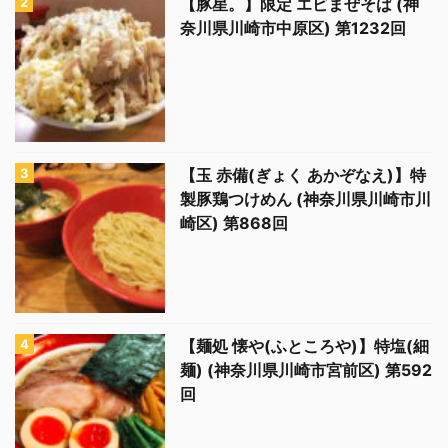
【豚星。】限定 エビまぜそば (神
奈川県川崎市中原区) 第1232回
【玉 赤備(ぎょく あかぞなえ)】特
製豚鶏つけめん (神奈川県川崎市川
崎区) 第868回
【麺処 懐や(ふところや)】特塩(細
麺) (神奈川県川崎市宮前区) 第592
回