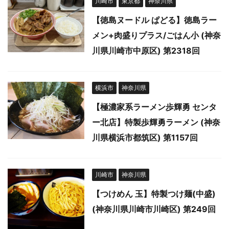
川崎市
東京都
神奈川県
【徳島ヌードル ぱどる】徳島ラー
メン+肉盛りプラス/ごはん小 (神奈
川県川崎市中原区) 第2318回
横浜市
神奈川県
【極濃家系ラーメン歩輝勇 センタ
ー北店】特製歩輝勇ラーメン (神奈
川県横浜市都筑区) 第1157回
川崎市
神奈川県
【つけめん 玉】特製つけ麺(中盛)
(神奈川県川崎市川崎区) 第249回