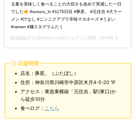
る量を美味しく食べることの大切さを改めて実感した一日
でした
#susuru_tv #1175日目 #豚星。 #元住吉 #大ラー
メン #汁なし #ニンニクアブラ辛味マヨネーズ #うまい
#ramen #麺スタグラムたく
SUSURU
さん(@susuru_tv)がシェアした投稿 -
2019年 3月月19日午後5時21分PDT
店舗情報
店名：豚星。（ぶたぼし）
住所：神奈川県川崎市中原区木月4-5-20 1F
アクセス：東急東横線「元住吉」駅(東口)か
ら徒歩10分
食べログ：
こちら