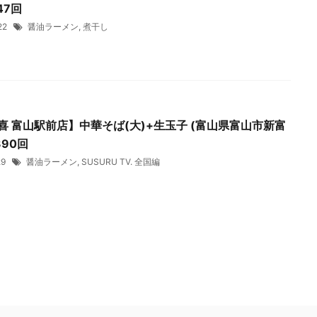
47回
/22
醤油ラーメン
,
煮干し
喜 富山駅前店】中華そば(大)+生玉子 (富山県富山市新富
390回
/29
醤油ラーメン
,
SUSURU TV. 全国編