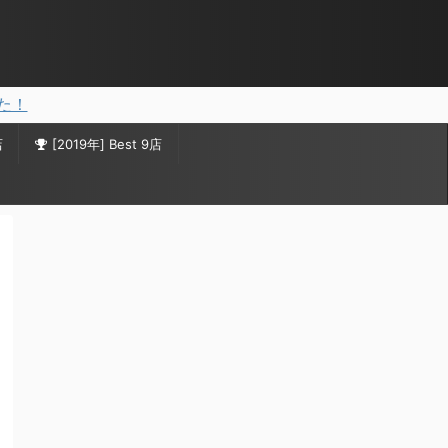
した！
店
[2019年] Best 9店