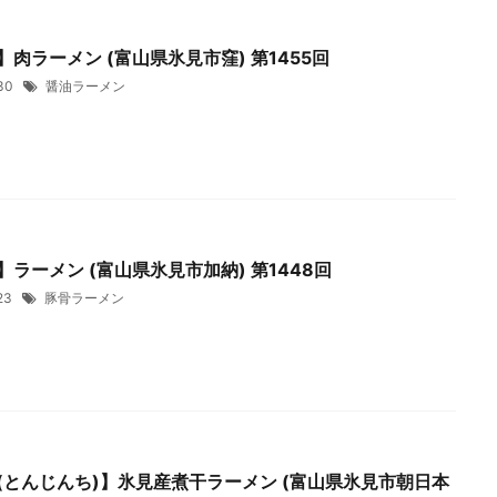
肉ラーメン (富山県氷見市窪) 第1455回
/30
醤油ラーメン
ラーメン (富山県氷見市加納) 第1448回
/23
豚骨ラーメン
(とんじんち)】氷見産煮干ラーメン (富山県氷見市朝日本