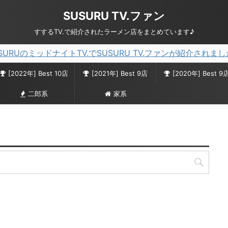
SUSURU TV.ファン
すするTV.で紹介されたラーメン店をまとめています♪
SURUのミッドナイトTV.でSUSURU TV.ファンが紹介されま
[2022年] Best 10店
[2021年] Best 9店
[2020年] Best 9
二郎系
家系