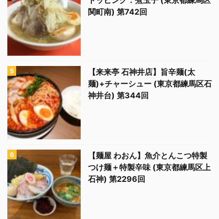
トッピング：煮玉子 (東京都練馬区
関町南) 第742回
【来来亭 石神井店】旨辛麺(太
麺)+チャーシュー (東京都練馬区石
神井台) 第344回
【麺屋 わおん】魚介とんこつ特製
つけ麺＋特製辛味 (東京都練馬区上
石神) 第2296回