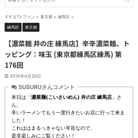
すするTV.ファン
>
東京都
>
練馬区
>
練馬区
東京都
【濃菜麺 井の庄 練馬店】辛辛濃菜麺、ト
ッピング：味玉 (東京都練馬区練馬) 第
176回
2016年4月29日
SUSURUさんコメント
本日は「
濃菜麺(こいさいめん) 井の庄 練馬店
」さ
ん。
辛いラーメンでもう一度行きたいお店に行って来ま
した！
これははまるっきゃない辛旨なので、
是非楽しみにご覧ください！