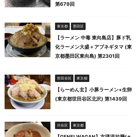
第679回
東京都
墨田区
【ラーメン 中毒 東向島店】豚ド乳
化ラーメン大盛＋アブネギタマ (東
京都墨田区東向島) 第2301回
世田谷区
東京都
【らーめん玄】小豚ラーメン+生卵
(東京都世田谷区北沢) 第1439回
渋谷区
東京都
【GENEI.WAGAN】玄瑛流拉麺(※