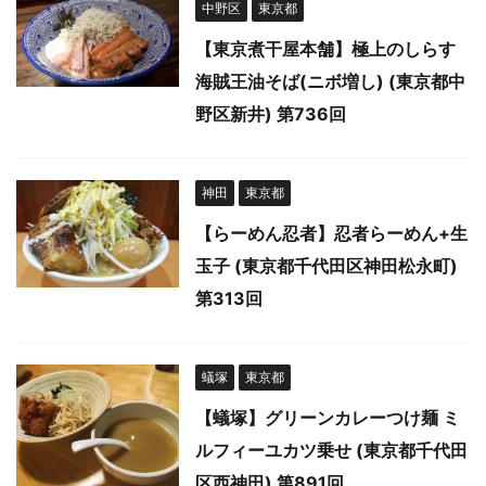
中野区
東京都
【東京煮干屋本舗】極上のしらす
海賊王油そば(ニボ増し) (東京都中
野区新井) 第736回
神田
東京都
【らーめん忍者】忍者らーめん+生
玉子 (東京都千代田区神田松永町)
第313回
蟻塚
東京都
【蟻塚】グリーンカレーつけ麺 ミ
ルフィーユカツ乗せ (東京都千代田
区西神田) 第891回