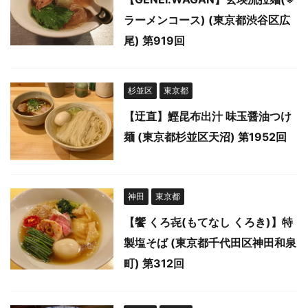
ラーメンコース) (東京都渋谷区広
尾) 第919回
杉並区
東京都
【迂直】鰹昆布出汁 味玉醤油つけ
麺 (東京都杉並区天沼) 第1952回
神田
東京都
【饗 くろ㐂(もてなし くろき)】特
製塩そば (東京都千代田区神田和泉
町) 第312回