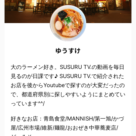
ゆうすけ
大のラーメン好き。SUSURU TV.の動画を毎日
見るのが日課です♪ SUSURU TV.で紹介された
お店を後からYoutubeで探すのが大変だったの
で、都道府県別に探しやすいようにまとめてい
っています^^/
好きなお店：青島食堂/MANNISH/第一旭/かづ
屋/広州市場/維新/麺龍/おおぜき中華蕎麦店/