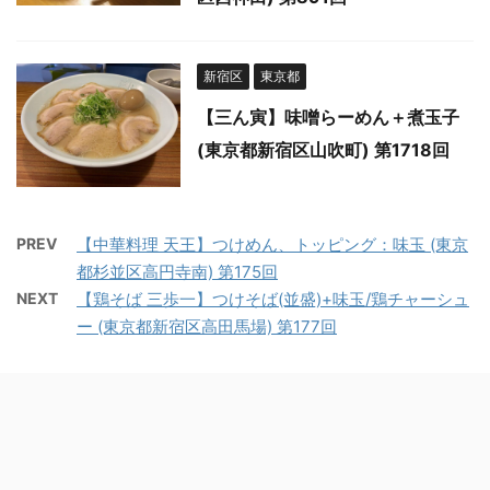
新宿区
東京都
【三ん寅】味噌らーめん＋煮玉子
(東京都新宿区山吹町) 第1718回
PREV
【中華料理 天王】つけめん、トッピング：味玉 (東京
都杉並区高円寺南) 第175回
NEXT
【鶏そば 三歩一】つけそば(並盛)+味玉/鶏チャーシュ
ー (東京都新宿区高田馬場) 第177回