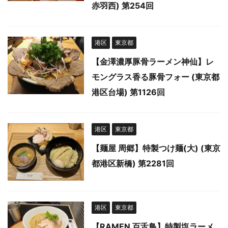
赤羽西) 第254回
港区
東京都
【金澤濃厚豚骨ラーメン神仙】レ
モングラス香る豚骨フォー (東京都
港区台場) 第1126回
港区
東京都
【麺屋 周郷】特製つけ麺(大) (東京
都港区新橋) 第2281回
港区
東京都
【RAMEN 百舌鳥】特製塩ラーメ