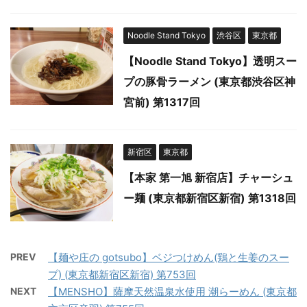
Noodle Stand Tokyo
渋谷区
東京都
【Noodle Stand Tokyo】透明スー
プの豚骨ラーメン (東京都渋谷区神
宮前) 第1317回
新宿区
東京都
【本家 第一旭 新宿店】チャーシュ
ー麺 (東京都新宿区新宿) 第1318回
PREV
【麺や庄の gotsubo】ベジつけめん(鶏と生姜のスー
プ) (東京都新宿区新宿) 第753回
NEXT
【MENSHO】薩摩天然温泉水使用 潮らーめん (東京都