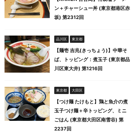
ン＋チャーシュー丼 (東京都港区赤
坂) 第2312回
品川区
東京都
【麺壱 吉兆(きっちょう)】中華そ
ば、トッピング：煮玉子 (東京都品
川区東大井) 第1216回
東京都
大田区
【つけ麺 たけもと】鶏と魚介の煮
玉子つけ麺＋辛トッピング、ミニ
ごはん (東京都大田区南雪谷) 第
2237回