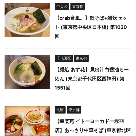
中央区
東京都
【crab台風。】蟹そば+雑炊セッ
ト (東京都中央区日本橋) 第1020
回
千代田区
東京都
【麺処 あす花】貝出汁白醤油らー
めん (東京都千代田区西神田) 第
1551回
北区
東京都
【幸楽苑 イトーヨーカドー赤羽
店】あっさり中華そば (東京都北区