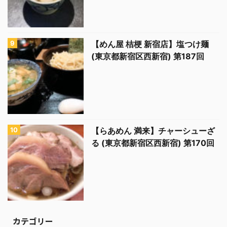
【めん屋 桔梗 新宿店】塩つけ麺
(東京都新宿区西新宿) 第187回
【らあめん 満来】チャーシューざ
る (東京都新宿区西新宿) 第170回
カテゴリー