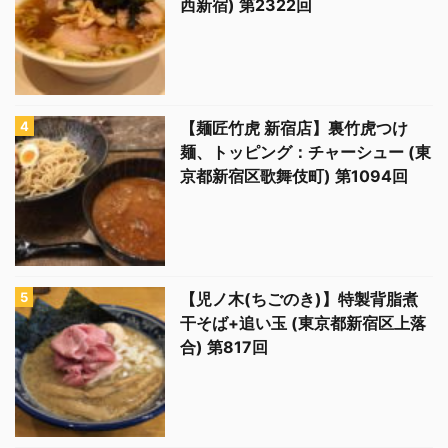
西新宿) 第2322回
【麺匠竹虎 新宿店】裏竹虎つけ
麺、トッピング：チャーシュー (東
京都新宿区歌舞伎町) 第1094回
【児ノ木(ちごのき)】特製背脂煮
干そば+追い玉 (東京都新宿区上落
合) 第817回