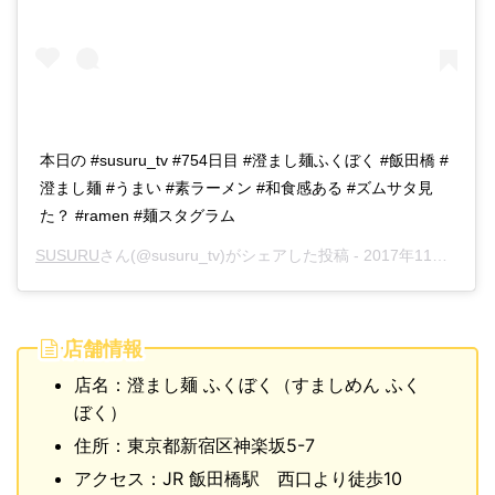
本日の #susuru_tv #754日目 #澄まし麺ふくぼく #飯田橋 #
澄まし麺 #うまい #素ラーメン #和食感ある #ズムサタ見
た？ #ramen #麺スタグラム
SUSURU
さん(@susuru_tv)がシェアした投稿 -
2017年11月月28日午前4時29分PST
店舗情報
店名：澄まし麺 ふくぼく（すましめん ふく
ぼく）
住所：東京都新宿区神楽坂5-7
アクセス：JR 飯田橋駅 西口より徒歩10