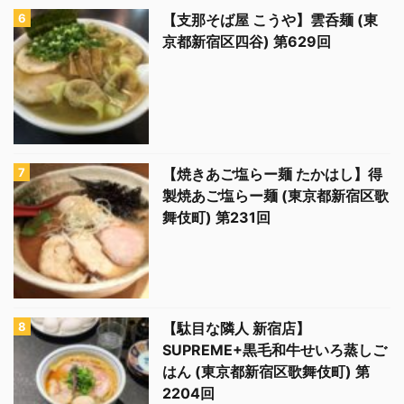
【支那そば屋 こうや】雲呑麺 (東
京都新宿区四谷) 第629回
【焼きあご塩らー麺 たかはし】得
製焼あご塩らー麺 (東京都新宿区歌
舞伎町) 第231回
【駄目な隣人 新宿店】
SUPREME+黒毛和牛せいろ蒸しご
はん (東京都新宿区歌舞伎町) 第
2204回