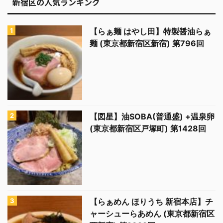
新宿区の人気ランキング
【らぁ麺 はやし田】特製醤油らぁ
麺 (東京都新宿区新宿) 第796回
【図星】油SOBA(普通盛) +温泉卵
(東京都新宿区戸塚町) 第1428回
【らぁめん ほりうち 新宿本店】チ
ャーシューらあめん (東京都新宿区