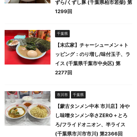
ずら/くずし豚 (千葉県柏市若柴) 第
1299回
千葉県
【末広家】チャーシューメン＋ト
ッピング：のり増し/味付玉子、ラ
イス (千葉県千葉市中央区) 第
2277回
市川市
千葉県
【蒙古タンメン中本 市川店】冷や
し味噌タンメン辛さZERO＋とろ
ろ/フライドオニオン、半ライス
(千葉県市川市市川) 第2366回