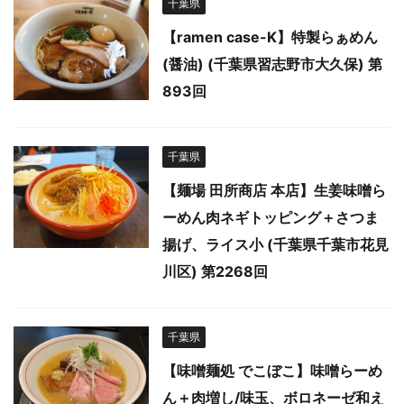
千葉県
【ramen case-K】特製らぁめん
(醤油) (千葉県習志野市大久保) 第
893回
千葉県
【麺場 田所商店 本店】生姜味噌ら
ーめん肉ネギトッピング＋さつま
揚げ、ライス小 (千葉県千葉市花見
川区) 第2268回
千葉県
【味噌麺処 でこぼこ】味噌らーめ
ん＋肉増し/味玉、ボロネーゼ和え