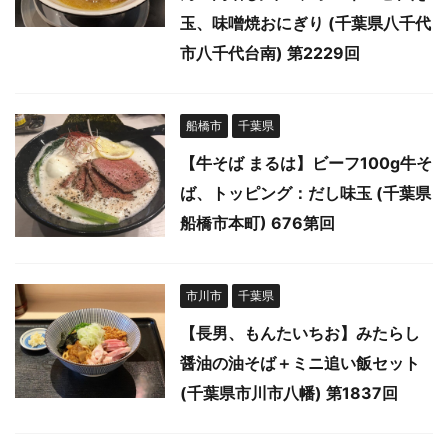
玉、味噌焼おにぎり (千葉県八千代
市八千代台南) 第2229回
船橋市
千葉県
【牛そば まるは】ビーフ100g牛そ
ば、トッピング：だし味玉 (千葉県
船橋市本町) 676第回
市川市
千葉県
【長男、もんたいちお】みたらし
醤油の油そば＋ミニ追い飯セット
(千葉県市川市八幡) 第1837回