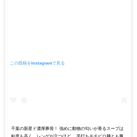
この投稿をInstagramで見る
千葉の新星ド濃厚豚骨！ 強めに動物の匂いが香るスープは
粘度も高く、レンゲが立つほど。 平打ちモチピロ麺とも豚