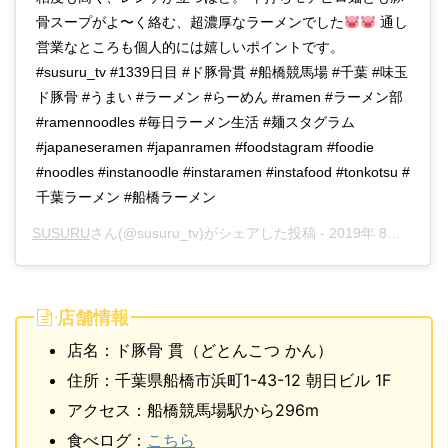
骨スープがよ〜く絡む、超濃厚なラーメンでした
通し
営業なところも個人的には嬉しいポイントです。
#susuru_tv #1339日目 #ド豚骨貫 #船橋競馬場 #千葉 #味玉
ド豚骨 #うまい #ラーメン #らーめん #ramen #ラーメン部
#ramennoodles #毎日ラーメン生活 #麺スタグラム
#japaneseramen #japanramen #foodstagram #foodie
#noodles #instanoodle #instaramen #instafood #tonkotsu #
千葉ラーメン #船橋ラーメン
SUSURU
さん(@susuru_tv)がシェアした投稿 -
2019年 8月月11日午後9時19分PDT
店舗情報
店名：ド豚骨 貫（どとんこつ かん）
住所：千葉県船橋市浜町1-43-12 朝日ビル 1F
アクセス：船橋競馬場駅から296m
食べログ：
こちら