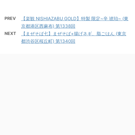
PREV
【楽観 NISHIAZABU GOLD】特製 限定~辛 琥珀~ (東
京都港区西麻布) 第1338回
NEXT
【まぜそば七】まぜそば+揚げネギ、脂ごはん (東京
都渋谷区桜丘町) 第1340回