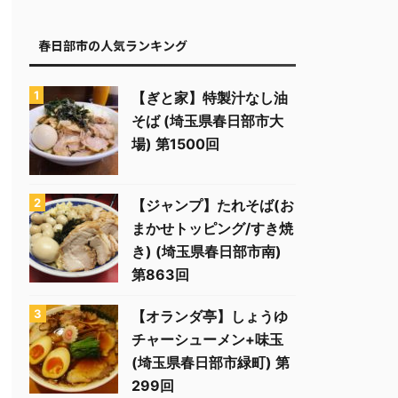
春日部市の人気ランキング
【ぎと家】特製汁なし油
そば (埼玉県春日部市大
場) 第1500回
【ジャンプ】たれそば(お
まかせトッピング/すき焼
き) (埼玉県春日部市南)
第863回
【オランダ亭】しょうゆ
チャーシューメン+味玉
(埼玉県春日部市緑町) 第
299回