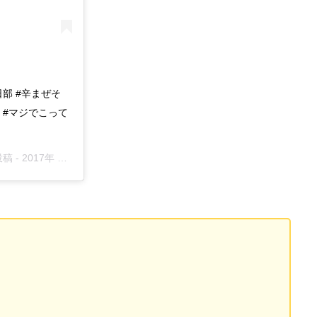
春日部 #辛まぜそ
 #マジでこって
投稿 -
2017年 2月月10日午前3時29分PST