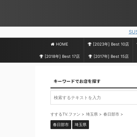
SU
HOME
[2023年] Best 10店
[2018年] Best 17店
[2017年] Best 15店
キーワードでお店を探す
すするTV.ファン
>
埼玉県
>
春日部市
>
春日部市
埼玉県