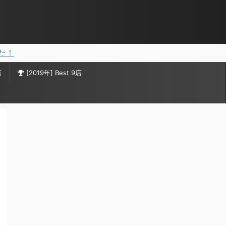
した！
店
[2019年] Best 9店