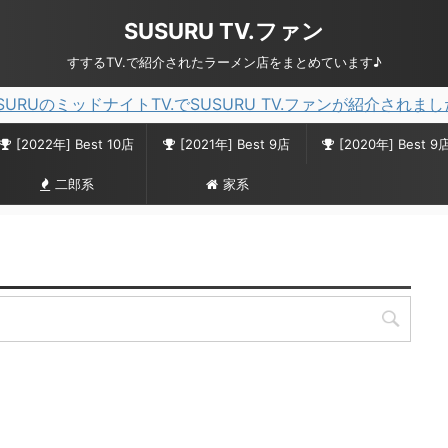
SUSURU TV.ファン
すするTV.で紹介されたラーメン店をまとめています♪
SURUのミッドナイトTV.でSUSURU TV.ファンが紹介されま
[2022年] Best 10店
[2021年] Best 9店
[2020年] Best 9
二郎系
家系