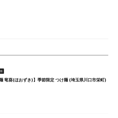
県
麺 竜葵(ほおずき)】季節限定 つけ麺 (埼玉県川口市栄町)