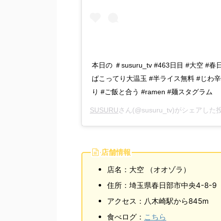
本日の ＃susuru_tv #463日目 #大空 #
ばこってり大温玉 #半ライス無料 #じわ辛
り #ご飯と合う #ramen #麺スタグラム
SUSURU
さん(@susuru_tv)がシェアした
店舗情報
店名：大空 （オオゾラ）
住所：埼玉県春日部市中央4-8-9
アクセス：八木崎駅から845m
食べログ：
こちら