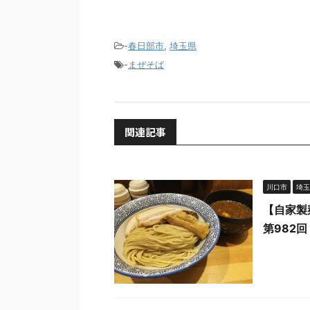
-
春日部市
,
埼玉県
-
まぜそば
関連記事
川口市
埼玉
【自家製
第982回