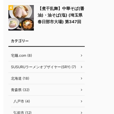
【煮干乱舞】中華そば(醤
油)・油そば(塩) (埼玉県
春日部市大場) 第347回
カテゴリー
宅麺.com (8)
SUSURUラーメンオブザイヤー(SRY) (7)
北海道 (18)
青森県 (32)
八戸市 (4)
弘前市 (12)