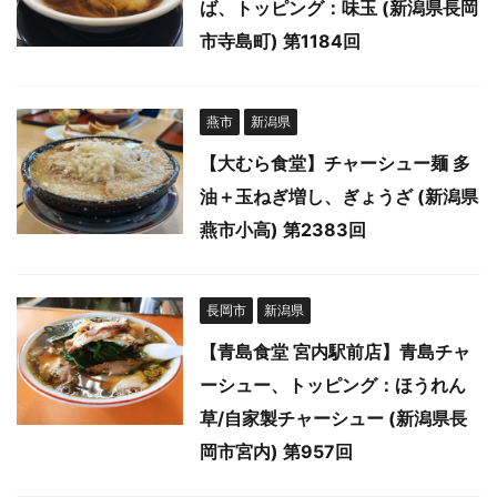
ば、トッピング：味玉 (新潟県長岡
市寺島町) 第1184回
燕市
新潟県
【大むら食堂】チャーシュー麺 多
油＋玉ねぎ増し、ぎょうざ (新潟県
燕市小高) 第2383回
長岡市
新潟県
【青島食堂 宮内駅前店】青島チャ
ーシュー、トッピング：ほうれん
草/自家製チャーシュー (新潟県長
岡市宮内) 第957回