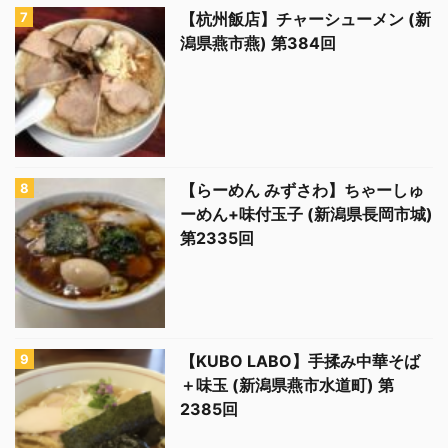
【杭州飯店】チャーシューメン (新
潟県燕市燕) 第384回
【らーめん みずさわ】ちゃーしゅ
ーめん+味付玉子 (新潟県長岡市城)
第2335回
【KUBO LABO】手揉み中華そば
＋味玉 (新潟県燕市水道町) 第
2385回