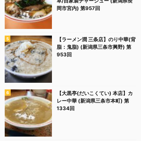
草/自家製チャーシュー (新潟県長
岡市宮内) 第957回
【ラーメン潤 三条店】のり中華(背
脂：鬼脂) (新潟県三条市興野) 第
953回
【大黒亭(だいこくてい) 本店】カ
レー中華 (新潟県三条市本町) 第
1334回