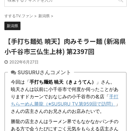
すするTV.ファン
>
新潟県
>
新潟県
【手打ち麺処 暁天】肉みそラー麺 (新潟県
小千谷市三仏生上林) 第2397回
2022年6月27日
SUSURUさんコメント
今回は「
手打ち麺処 暁天（きょうてん）
」さん。
暁天さんは以前に小千谷市で何度か伺ったことがあ
りますドカーンでおなじみの小千谷市の名店「
手打
ちらーめん勝龍（※SUSURU TV.第959回で訪問）
」
さんの店主さんのお兄さんのお店みたいで。
勝龍の店主さんはラーメン界でもなかなかパンチの
ある方で会うたびにすごく元気をもらえる店主さん