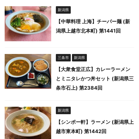
新潟県
【中華料理 上海】チーパー麺 (新
潟県上越市北本町) 第1441回
三条市
新潟県
【大衆食堂正広】カレーラーメン
とミニタレかつ丼セット (新潟県三
条市石上) 第2384回
新潟県
【シンポー軒】ラーメン (新潟県上
越市東本町) 第1442回