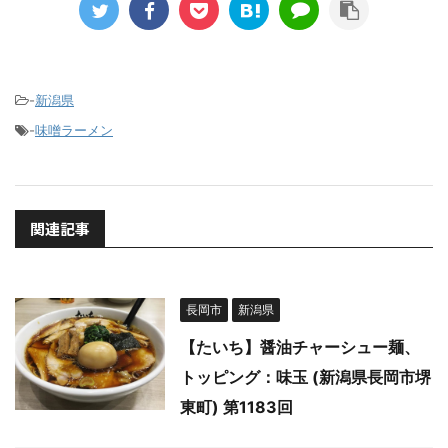
-
新潟県
-
味噌ラーメン
関連記事
長岡市
新潟県
【たいち】醤油チャーシュー麺、
トッピング：味玉 (新潟県長岡市堺
東町) 第1183回