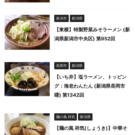
新潟市
新潟県
【東横】特製野菜みそラーメン (新
潟県新潟市中央区) 第952回
長岡市
新潟県
【いち井】塩ラーメン、トッピン
グ：海老わんたん (新潟県長岡市
曙) 第1342回
麺の風 祥気
新潟県
【麺の風 祥気(しょうき)】中華そ