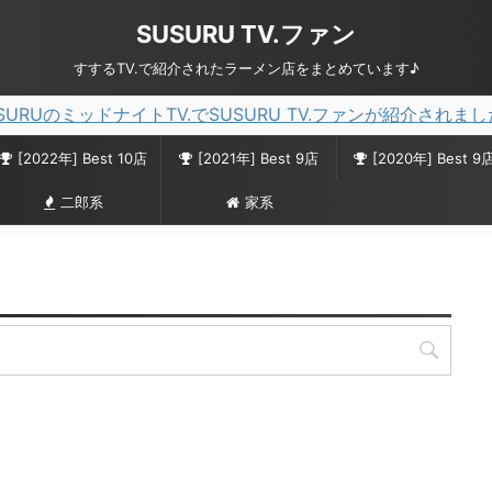
SUSURU TV.ファン
すするTV.で紹介されたラーメン店をまとめています♪
SURUのミッドナイトTV.でSUSURU TV.ファンが紹介されま
[2022年] Best 10店
[2021年] Best 9店
[2020年] Best 9
二郎系
家系