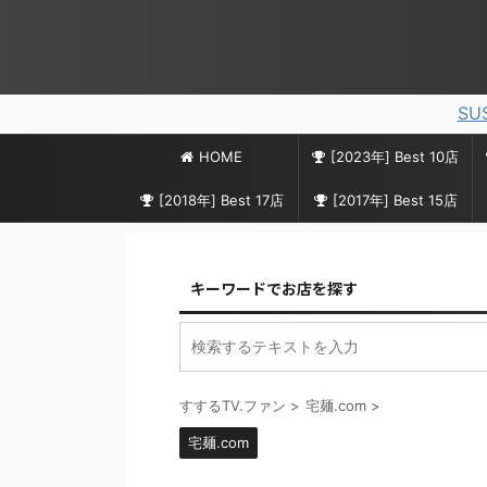
SU
HOME
[2023年] Best 10店
[2018年] Best 17店
[2017年] Best 15店
キーワードでお店を探す
すするTV.ファン
>
宅麺.com
>
宅麺.com