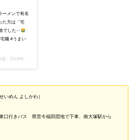
ラーメンで有名
った方は「宅
敗でした‥
 #宅麺 #うまい
投稿 -
2019年 2月月2日午前1時30分PST
せいめん よしかわ）
駅東口行きバス 県営今福田団地で下車、南大塚駅から