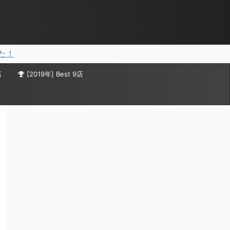
した！
店
[2019年] Best 9店