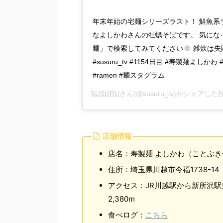
年末年始の宅麺シリーズラスト！ 鮮魚系
なよしかわさんの牡蠣そばです。 気にな
麺」で検索してみてください
雑炊は失
#susuru_tv #1154日目 #寿製麺よしかわ
#ramen #麺スタグラム
SUSURU
さん(@susuru_tv)がシェアした
店舗情報
店名：寿製麺 よしかわ（ことぶき
住所：埼玉県川越市今福1738-14
アクセス：JR川越駅から新所沢
2,380m
食べログ：
こちら