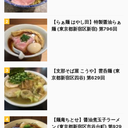
【らぁ麺 はやし田】特製醤油らぁ
麺 (東京都新宿区新宿) 第796回
【支那そば屋 こうや】雲呑麺 (東
京都新宿区四谷) 第629回
【麺庵ちとせ】醤油煮玉子ラーメ
ン (東京都新宿区市谷台町) 第929