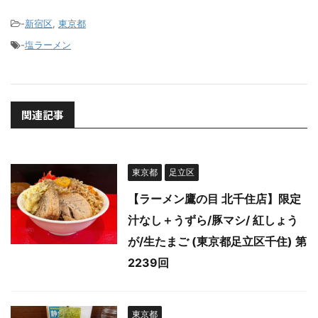
-
新宿区
,
東京都
-
塩ラーメン
関連記事
東京都
足立区
【ラーメン鷹の目 北千住店】限定
汁なし＋うずら/豚マシ/ 紅しょう
が/生たまご (東京都足立区千住) 第
2239回
東京都