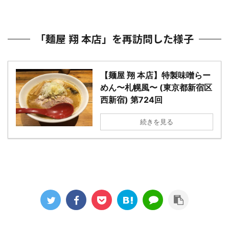
「麺屋 翔 本店」を再訪問した様子
【麺屋 翔 本店】特製味噌らー
めん〜札幌風〜 (東京都新宿区
西新宿) 第724回
続きを見る