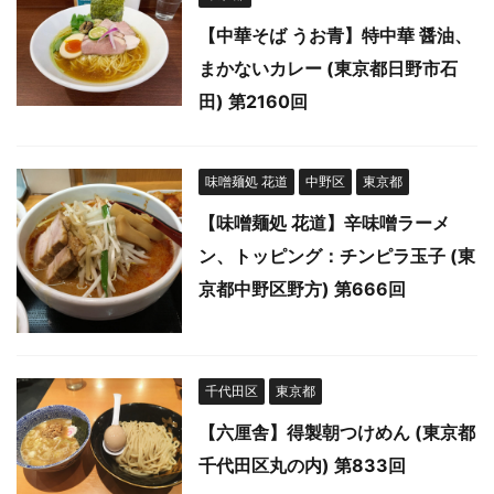
【中華そば うお青】特中華 醤油、
まかないカレー (東京都日野市石
田) 第2160回
味噌麺処 花道
中野区
東京都
【味噌麺処 花道】辛味噌ラーメ
ン、トッピング：チンピラ玉子 (東
京都中野区野方) 第666回
千代田区
東京都
【六厘舎】得製朝つけめん (東京都
千代田区丸の内) 第833回