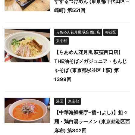
すするつけめん (東京都千代田区三
崎町) 第551回
らあめん花月嵐 荻窪西口店
杉並区
東京都
【らあめん花月嵐 荻窪西口店】
THE油そばメガジュニア・もんじ
ゃそば (東京都杉並区上荻) 第
1399回
港区
東京都
【中華海鮮餐庁~禧~(よし)】担々
麺・鶏白湯ラーメン (東京都港区西
麻布) 第802回