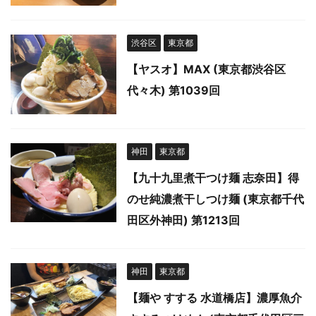
渋谷区
東京都
【ヤスオ】MAX (東京都渋谷区
代々木) 第1039回
神田
東京都
【九十九里煮干つけ麺 志奈田】得
のせ純濃煮干しつけ麺 (東京都千代
田区外神田) 第1213回
神田
東京都
【麺や すする 水道橋店】濃厚魚介