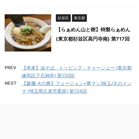
杉並区
東京都
【らぁめん山と樹】特製らぁめん
(東京都杉並区高円寺南) 第717回
PREV
【幸来】油そば、トッピング：チャーシュー (東京都
練馬区下石神井) 第130回
NEXT
【蒙麺 火の豚】フュージョン+豚マシ/味玉/火のメン
マ (埼玉県久喜市栗原) 第134回