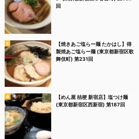
回
【焼きあご塩らー麺 たかはし】得
製焼あご塩らー麺 (東京都新宿区歌
舞伎町) 第231回
【めん屋 桔梗 新宿店】塩つけ麺
(東京都新宿区西新宿) 第187回